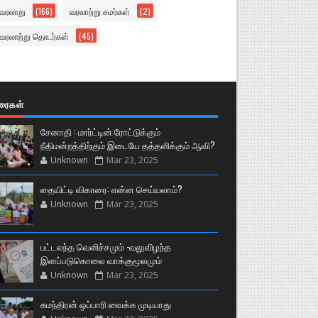
வரலாறு
(166)
வரலாற்று சமர்கள்
(2)
வரலாற்று தொடர்கள்
(45)
ுரைகள்
சேனாதி : மார்ட்டின் ரோட்டுக்கும்
நீதிமன்றத்திற்கும் இடையே தத்தளிக்கும் ஆவி?
Unknown
Mar 23, 2025
தையிட்டி விகாரை: என்ன செய்யலாம்?
Unknown
Mar 23, 2025
பட்டலந்த வெளிச்சமும் -வலுவிழந்த
இனப்படுகொலை வாக்குமூலமும்
Unknown
Mar 23, 2025
சுமந்திரன் ஒப்பாரி வைக்க முடியாது