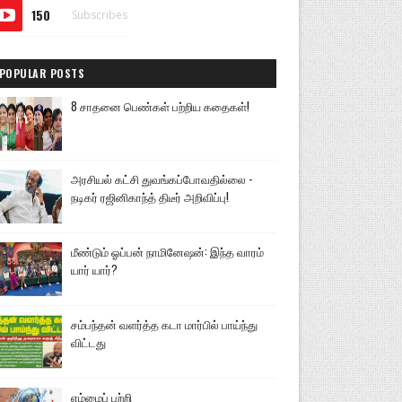
150
Subscribes
POPULAR POSTS
8 சாதனை பெண்கள் பற்றிய கதைகள்!
அரசியல் கட்சி துவங்கப்போவதில்லை -
நடிகர் ரஜினிகாந்த் திடீர் அறிவிப்பு!
மீண்டும் ஓப்பன் நாமினேஷன்: இந்த வாரம்
யார் யார்?
சம்பந்தன் வளர்த்த கடா மார்பில் பாய்ந்து
விட்டது
எம்மைப் பற்றி