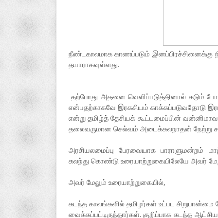
நீண்­ட­கா­ல­மாக காணப்­படும் இனப்­பி­ரச்­சி­னைக்கு
தயா­ரா­க­வுள்­ளது.
தற்­போது அதனை வெளிப்­ப­டுத்­தினால் கடும் போக்
என்­ப­தற்­கா­கவே இர­க­சியம் காக்­கப்­ப­டு­வ­தோடு 
என்று தமிழ்த் தேசியக் கூட்­ட­மைப்பின் வன்னிமாவட்ட
தலை­வ­ரு­மான செல்வம் அடைக்­க­ல­நாதன் நேற்று சப
அர­சி­ய­ல­மைப்பு பேர­வை­யாக பாரா­ளு­மன்றம் மாற
கலந்து கொண்டு உரை­யாற்­று­கை­யி­லேயே அவர் மேற்­
அவர் மேலும் உரை­யாற்­று­கையில்,
கடந்த காலங்­களில் தமி­ழர்கள் உட்­பட சிறு­பான்மை 
வைக்­கப்­பட்­டி­ருந்­தார்கள். குறிப்­பாக கடந்த ஆட்