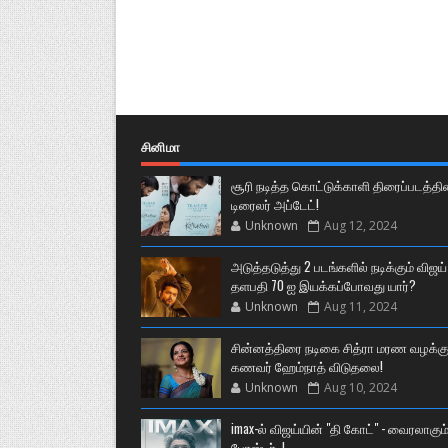
சினிமா
சூரி நடித்த கொட்டுக்காளி திரைப்படத்தி
டிரைலர் அப்டேட்!
Unknown
Aug 12, 2024
அடுத்தடுத்து 2 படங்களில் நடிக்கும் விஜய்
தளபதி 70 ஐ இயக்கப்போவது யார்?
Unknown
Aug 11, 2024
சின்னத்திரை நடிகை சித்ரா மரண வழக்கு
கணவர் ஹேம்நாத் விடுதலை!
Unknown
Aug 10, 2024
imax-ல் விஜய்யின் "தி கோட்" - வைரலாகும
போஸ்டர்..!