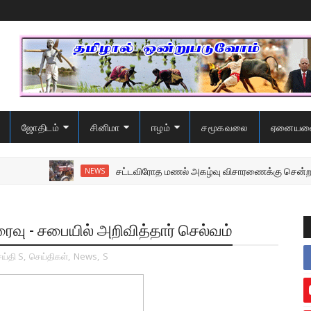
ஜோதிடம்
சினிமா
ஈழம்
சமூகவலை
ஏனையவ
சட்டவிரோத மணல் அகழ்வு விசாரணைக்கு சென்ற பொலிஸ
NEWS
ைவு - சபையில் அறிவித்தார் செல்வம்
ய்தி S
,
செய்திகள்
,
News
,
S