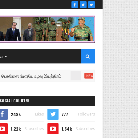
ை
ை மோதிய உழவு இயந்திரம்
உறுப்பினரை வெளியேற்றி சபை
NEWS
SOCIAL COUNTER
248k
777
Likes
Followers
1.22k
1.64k
Subscribes
Subscribes