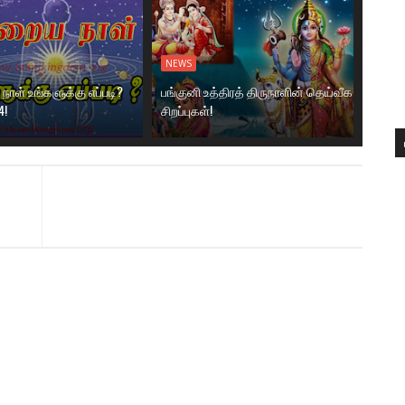
NEWS
ாள் உங்களுக்கு எப்படி?
பங்குனி உத்திரத் திருநாளின் தெய்வீக
4!
சிறப்புகள்!