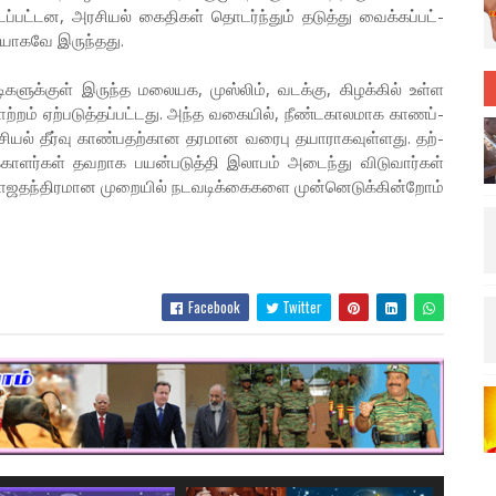
ப்­பட்­டன, அர­சியல் கைதிகள் தொடர்ந்தும் தடுத்து வைக்­கப்­பட்­
யா­கவே இருந்­தது.
­டி­க­ளுக்குள் இருந்த மலை­யக, முஸ்லிம், வடக்கு, கிழக்கில் உள்ள
றம் ஏற்­ப­டுத்­தப்­பட்­டது. அந்த வகையில், நீண்­ட­கா­ல­மாக காணப்­
ர­சியல் தீர்வு காண்­ப­தற்­கான தர­மான வரைபு தயா­ரா­க­வுள்­ளது. தற்­
காளர்கள் தவறாக பயன்படுத்தி இலாபம் அடைந்து விடுவார்கள்
ராஜதந்திரமான முறையில் நடவடிக்கைகளை முன்னெடுக்கின்றோம்
Facebook
Twitter