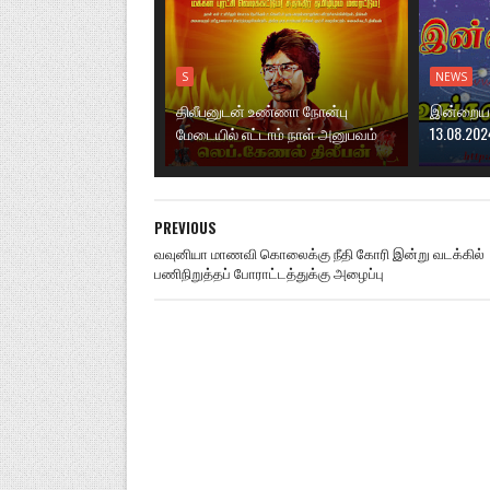
S
NEWS
திலீபனுடன் உண்ணா நோன்பு
இன்றைய ந
மேடையில் எட்டாம் நாள் அனுபவம்
13.08.202
PREVIOUS
வவுனியா மாணவி கொலைக்கு நீதி கோரி இன்று வடக்கில்
பணிநிறுத்தப் போராட்டத்துக்கு அழைப்பு