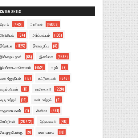
CATEGORIES
Sports
(442)
அரசியல்
(16003)
அறிவியல்
(94)
ஆர்ப்பாட்டம்
(105)
இந்தியா
(1125)
இனவழிப்பு
(8)
இன்றைய நாள்
(65)
இலங்கை
(9465)
இலங்கை காணொளி
(652)
ஈழம்
(7)
எண் ஜோதிடம்
(18)
கட்டுரைகள்
(848)
கரும்புலிகள்
(11)
காணொளி
(228)
குருமாற்றம்
(19)
சனி மாற்றம்
(2)
சாதனையாளர்
(1)
சினிமா
(481)
செய்திகள்
(20772)
நேர்காணல்
(40)
பொழுதுபோக்கு
(9)
மண்வாசம்
(18)