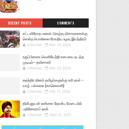
RECENT POSTS
COMMENTS
சட்டவிரோத மணல் அகழ்வு விசாரணைக்கு
சென்ற பொலிஸை மோதிய உழவு இயந்திரம்
Unknown
Mar 29, 2026
உறுப்பினரை வெளியேற்றி சபையை நடத்த
முடியும்– தவிசாளர்
Unknown
Mar 29, 2026
சுதந்திர தினம் தமிழர்களுக்கு கரி நாள் –
யாழ். பல்கலை (காணொளி)
Unknown
Feb 13, 2026
திலீபனுடன் உண்ணா நோன்பு மேடையில்
பதினோராம் நாள்
Unknown
Sept 25, 2025