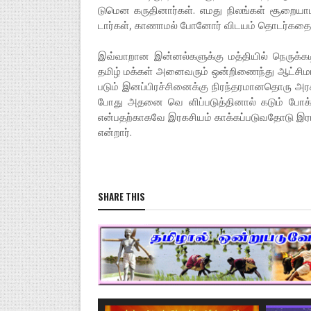
டு­மென கரு­தி­னார்கள். எமது நிலங்கள் சூறை­யா­ட
டார்கள், காணாமல் போனோர் விடயம் தொடர்­க­தை­
இவ்­வா­றான இன்­னல்­க­ளுக்கு மத்­தியில் நெருக்­க
தமிழ் மக்கள் அனை­வரும் ஒன்­றி­ணைந்து ஆட்­சி­மாற்
படும் இனப்­பி­ரச்­சி­னைக்கு நிரந்­த­ர­மா­ன­தொரு அ
போது அதனை வெ ளிப்படுத்தினால் கடும் போக்
என்பதற்காகவே இரகசியம் காக்கப்படுவதோடு இ
என்றார்.
SHARE THIS