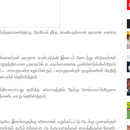
 நிரந்­த­ர­மா­ன­தொரு அர­சியல் தீர்வு காண்­ப­தற்­கான தர­மான வரைவு
­கா­ளர்கள் தவ­றாக பயன்­ப­டுத்தி இலாபம் அடைந்து விடு­வார்கள்
இரா­ஜ­தந்­தி­ர­மான முறையில் நட­வ­டிக்­கை­களை முன்­னெ­டுக்­கின்றோம்
 பாரா­ளு­மன்ற உறுப்­பி­னரும், பாரா­ளு­மன்றக் குழுக்­களின் பிரதித்
ையில் தெரி­வித்தார்.
்­றி­ய­மைப்­பது குறித்த விவா­தத்தில் நேற்று செவ்­வாய்க்­கி­ழமை
கண்­ட­வாறு தெரி­வித்தார்.
தேசிய இனங்­க­ளுக்கு உரி­மைகள் மறுக்­கப்­பட்டு அடக்கு முறைக்குள்
­சி­யா­ளர்கள் தமிழ் மக்­களை அடக்­கு­மு­றைக்குள் வைத்­தி­ருக்க வேண்­