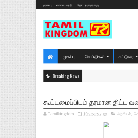
முகப்பு
எம்மைப்பற்றி
தொடர்புகளுக்கு
முகப்பு
செய்திகள்
கட்டுரை
Breaking News
கூட்டமைப்பிடம் தரமான திட்ட வர
Tamilkingdom
10 years ago
அரசியல்
,
செ