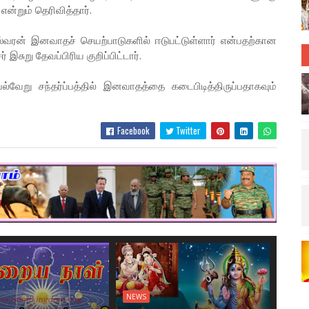
 என்றும் தெரிவித்தார்.
ன் இனவாதச் செயற்பாடுகளில் ஈடுபட்டுள்ளார் என்பதற்கான
சுறு தேவப்பிரிய குறிப்பிட்டார்.
ேறு சந்தர்ப்பத்தில் இனவாதத்தை கடைபிடித்திருப்பதாகவும்
Facebook
Twitter
NEWS