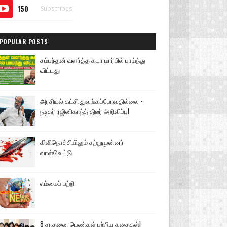
150
Subscribes
POPULAR POSTS
சம்பந்தன் வளர்த்த கடா மார்பில் பாய்ந்து
விட்டது
அரசியல் கட்சி துவங்கப்போவதில்லை -
நடிகர் ரஜினிகாந்த் திடீர் அறிவிப்பு!
கிளிநொச்சியிலும் சற்றுமுன்னர்
வாள்வெட்டு
எம்மைப் பற்றி
8 சாதனை பெண்கள் பற்றிய கதைகள்!