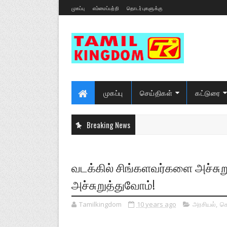
முகப்பு
எம்மைப்பற்றி
தொடர்புகளுக்கு
முகப்பு
செய்திகள்
கட்டுரை
Breaking News
வடக்கில் சிங்களவர்களை அச்சுற
அச்சுறுத்துவோம்!
Tamilkingdom
10 years ago
அரசியல்
,
செ