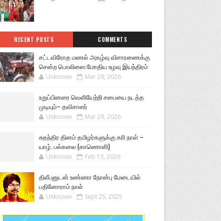
RECENT POSTS
COMMENTS
சட்டவிரோத மணல் அகழ்வு விசாரணைக்கு
சென்ற பொலிஸை மோதிய உழவு இயந்திரம்
Unknown
Mar 29, 2026
உறுப்பினரை வெளியேற்றி சபையை நடத்த
முடியும்– தவிசாளர்
Unknown
Mar 29, 2026
சுதந்திர தினம் தமிழர்களுக்கு கரி நாள் –
யாழ். பல்கலை (காணொளி)
Unknown
Feb 13, 2026
திலீபனுடன் உண்ணா நோன்பு மேடையில்
பதினோராம் நாள்
Unknown
Sept 25, 2025