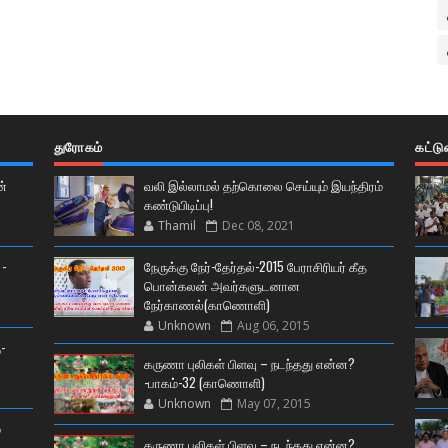
துரோகம்
கட்ட
ன்
வலி இல்லாமல் தற்கொலை செய்யும் இயந்திரம்
கண்டுபிடிப்பு!
Thamil
Dec 08, 2021
 -
நேருக்கு நேர்-தேர்தல்-2015 பேராசிரியர் கீத
பொன்கலன் அவர்களுடனான
நேர்காணல்(காணொளி)
Unknown
Aug 06, 2015
-
கருணா புலிகள் பிளவு – நடந்தது என்ன?
-பாகம்-32 (காணொளி)
Unknown
May 07, 2015
்
கருணா புலிகள் பிளவு – நடந்தது என்ன?