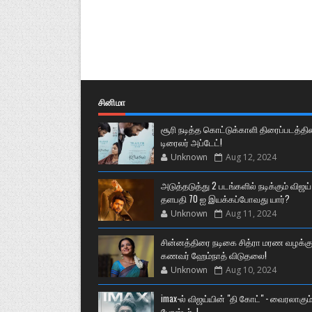
சினிமா
சூரி நடித்த கொட்டுக்காளி திரைப்படத்தி
டிரைலர் அப்டேட்!
Unknown
Aug 12, 2024
அடுத்தடுத்து 2 படங்களில் நடிக்கும் விஜய்
தளபதி 70 ஐ இயக்கப்போவது யார்?
Unknown
Aug 11, 2024
சின்னத்திரை நடிகை சித்ரா மரண வழக்கு
கணவர் ஹேம்நாத் விடுதலை!
Unknown
Aug 10, 2024
imax-ல் விஜய்யின் "தி கோட்" - வைரலாகும
போஸ்டர்..!