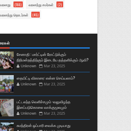
வரலாறு
(166)
வரலாற்று சமர்கள்
(2)
வரலாற்று தொடர்கள்
(45)
ுரைகள்
சேனாதி : மார்ட்டின் ரோட்டுக்கும்
நீதிமன்றத்திற்கும் இடையே தத்தளிக்கும் ஆவி?
Unknown
Mar 23, 2025
தையிட்டி விகாரை: என்ன செய்யலாம்?
Unknown
Mar 23, 2025
பட்டலந்த வெளிச்சமும் -வலுவிழந்த
இனப்படுகொலை வாக்குமூலமும்
Unknown
Mar 23, 2025
சுமந்திரன் ஒப்பாரி வைக்க முடியாது