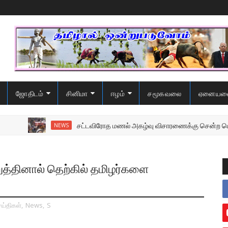
ஜோதிடம்
சினிமா
ஈழம்
சமூகவலை
ஏனையவ
சட்டவிரோத மணல் அகழ்வு விசாரணைக்கு சென்ற பொலிஸை 
NEWS
ுத்தினால் தெற்கில் தமிழர்களை
ய்திகள்
,
News
,
S