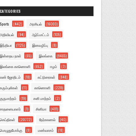
CATEGORIES
Sports
(442)
அரசியல்
(16003)
அறிவியல்
(94)
ஆர்ப்பாட்டம்
(105)
இந்தியா
(1125)
இனவழிப்பு
(8)
இன்றைய நாள்
(65)
இலங்கை
(9465)
இலங்கை காணொளி
(652)
ஈழம்
(7)
எண் ஜோதிடம்
(18)
கட்டுரைகள்
(848)
கரும்புலிகள்
(11)
காணொளி
(228)
குருமாற்றம்
(19)
சனி மாற்றம்
(2)
சாதனையாளர்
(1)
சினிமா
(481)
செய்திகள்
(20772)
நேர்காணல்
(40)
பொழுதுபோக்கு
(9)
மண்வாசம்
(18)