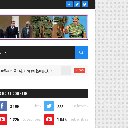
ை
மோதிய உழவு இயந்திரம்
உறுப்பினரை வெளியேற்றி சபையை
NEWS
SOCIAL COUNTER
248k
777
Likes
Followers
1.22k
1.64k
Subscribes
Subscribes