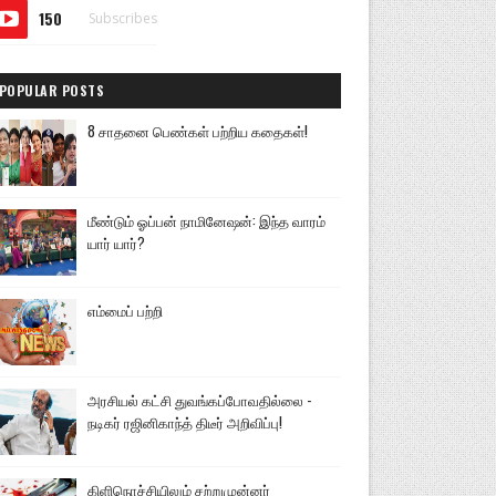
150
Subscribes
POPULAR POSTS
8 சாதனை பெண்கள் பற்றிய கதைகள்!
மீண்டும் ஓப்பன் நாமினேஷன்: இந்த வாரம்
யார் யார்?
எம்மைப் பற்றி
அரசியல் கட்சி துவங்கப்போவதில்லை -
நடிகர் ரஜினிகாந்த் திடீர் அறிவிப்பு!
கிளிநொச்சியிலும் சற்றுமுன்னர்