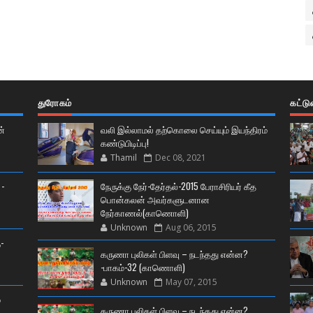
துரோகம்
கட்ட
ன்
வலி இல்லாமல் தற்கொலை செய்யும் இயந்திரம்
கண்டுபிடிப்பு!
Thamil
Dec 08, 2021
 -
நேருக்கு நேர்-தேர்தல்-2015 பேராசிரியர் கீத
பொன்கலன் அவர்களுடனான
நேர்காணல்(காணொளி)
Unknown
Aug 06, 2015
-
கருணா புலிகள் பிளவு – நடந்தது என்ன?
-பாகம்-32 (காணொளி)
Unknown
May 07, 2015
்
கருணா புலிகள் பிளவு – நடந்தது என்ன?