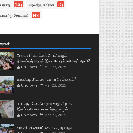
வரலாறு
(166)
வரலாற்று சமர்கள்
(2)
வரலாற்று தொடர்கள்
(45)
ுரைகள்
சேனாதி : மார்ட்டின் ரோட்டுக்கும்
நீதிமன்றத்திற்கும் இடையே தத்தளிக்கும் ஆவி?
Unknown
Mar 23, 2025
தையிட்டி விகாரை: என்ன செய்யலாம்?
Unknown
Mar 23, 2025
பட்டலந்த வெளிச்சமும் -வலுவிழந்த
இனப்படுகொலை வாக்குமூலமும்
Unknown
Mar 23, 2025
சுமந்திரன் ஒப்பாரி வைக்க முடியாது