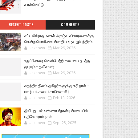
வாள்வெட்டு
RECENT POSTS
COMMENTS
சட்டவிரோத மணல் அகழ்வு விசாரணைக்கு
சென்ற பொலிஸை மோதிய உழவு இயந்திரம்
Unknown
Mar 29, 2026
உறுப்பினரை வெளியேற்றி சபையை நடத்த
முடியும்– தவிசாளர்
Unknown
Mar 29, 2026
சுதந்திர தினம் தமிழர்களுக்கு கரி நாள் –
யாழ். பல்கலை (காணொளி)
Unknown
Feb 13, 2026
திலீபனுடன் உண்ணா நோன்பு மேடையில்
பதினோராம் நாள்
Unknown
Sept 25, 2025