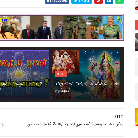
NEWS
ாள் உங்களுக்கு எப்படி?
பங்குனி உத்திரத் திருநாளின் தெய்வீக
4!
சிறப்புகள்!
NEXT
ாறு
முல்லைத்தீவில் 27 ஆம் திகதி பூரண கர்த்தாலுக்கு அழைப்பு