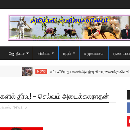
ஜோதிடம்
சினிமா
ஈழம்
சமூகவலை
ஏனையவ
சட்டவிரோத மணல் அகழ்வு விசாரணைக்கு சென்ற பொலி
NEWS
களில் தீர்வு! – செல்வம் அடைக்கலநாதன்
்திகள்
,
News
,
S