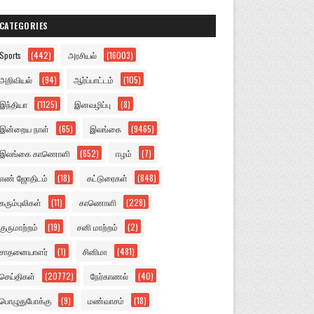
CATEGORIES
Sports
(442)
அரசியல்
(16003)
அறிவியல்
(94)
ஆர்ப்பாட்டம்
(105)
இந்தியா
(1125)
இனவழிப்பு
(8)
இன்றைய நாள்
(65)
இலங்கை
(9465)
இலங்கை காணொளி
(652)
ஈழம்
(7)
எண் ஜோதிடம்
(18)
கட்டுரைகள்
(848)
கரும்புலிகள்
(11)
காணொளி
(228)
குருமாற்றம்
(19)
சனி மாற்றம்
(2)
சாதனையாளர்
(1)
சினிமா
(481)
செய்திகள்
(20772)
நேர்காணல்
(40)
பொழுதுபோக்கு
(9)
மண்வாசம்
(18)