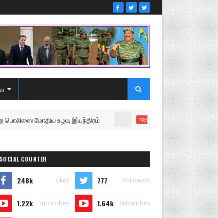
ை
ஸை மோதிய உழவு இயந்திரம்
உறுப்பினரை வெளியேற்றி சப
NEWS
SOCIAL COUNTER
248k
777
Likes
Followers
1.22k
1.64k
Subscribes
Subscribes