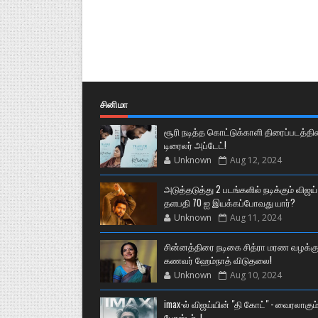
சினிமா
சூரி நடித்த கொட்டுக்காளி திரைப்படத்தி
டிரைலர் அப்டேட்!
Unknown
Aug 12, 2024
அடுத்தடுத்து 2 படங்களில் நடிக்கும் விஜய்
தளபதி 70 ஐ இயக்கப்போவது யார்?
Unknown
Aug 11, 2024
சின்னத்திரை நடிகை சித்ரா மரண வழக்கு
கணவர் ஹேம்நாத் விடுதலை!
Unknown
Aug 10, 2024
imax-ல் விஜய்யின் "தி கோட்" - வைரலாகும
போஸ்டர்..!