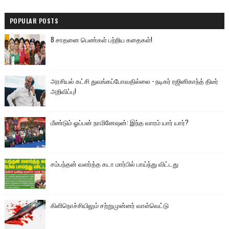
POPULAR POSTS
8 சாதனை பெண்கள் பற்றிய கதைகள்!
அரசியல் கட்சி துவங்கப்போவதில்லை - நடிகர் ரஜினிகாந்த் திடீர்
அறிவிப்பு!
மீண்டும் ஓப்பன் நாமினேஷன்: இந்த வாரம் யார் யார்?
சம்பந்தன் வளர்த்த கடா மார்பில் பாய்ந்து விட்டது
கிளிநொச்சியிலும் சற்றுமுன்னர் வாள்வெட்டு