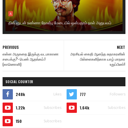
A
திலீபனுடன் உண்ணா நோன்பு மேடையில் ஒன்பதாம் நாள் அனுபவம்
PREVIOUS
NEXT
என்ன அருகதை இருக்கு வடமாகாண
அரசியல் கைதி ஆனந்த சுதாகரனின்
சபைக்கு?- பெண் ஆதங்கம்.!
பிள்ளைகளிற்காக யாழ் மாநகர
(காணொளி)
உறுப்பினா்!
SOCIAL COUNTER
248k
777
Likes
Followers
1.22k
1.64k
Subscribes
Subscribes
150
Subscribes