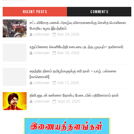
RECENT POSTS
COMMENTS
சட்டவிரோத மணல் அகழ்வு விசாரணைக்கு சென்ற பொலிஸை
மோதிய உழவு இயந்திரம்
Unknown
Mar 29, 2026
உறுப்பினரை வெளியேற்றி சபையை நடத்த முடியும்– தவிசாளர்
Unknown
Mar 29, 2026
சுதந்திர தினம் தமிழர்களுக்கு கரி நாள் – யாழ். பல்கலை
(காணொளி)
Unknown
Feb 13, 2026
திலீபனுடன் உண்ணா நோன்பு மேடையில் பதினோராம் நாள்
Unknown
Sept 25, 2025