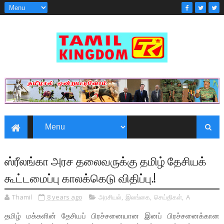
ஸ்ரீலங்கா அரச தலைவருக்கு தமிழ் தேசியக்
கூட்டமைப்பு காலக்கெடு விதிப்பு.!
Thamil
8 years ago
அரசியல்
,
இலங்கை
,
செய்திகள்
,
A
தமிழ் மக்களின் தேசியப் பிரச்சனையான இனப் பிரச்சனைக்கான