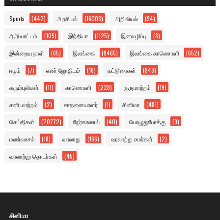
Sports
(442)
அரசியல்
(16003)
அறிவியல்
(94)
ஆர்ப்பாட்டம்
(105)
இந்தியா
(1125)
இனவழிப்பு
(8)
இன்றைய நாள்
(65)
இலங்கை
(9465)
இலங்கை காணொளி
(652)
ஈழம்
(7)
எண் ஜோதிடம்
(18)
கட்டுரைகள்
(848)
கரும்புலிகள்
(11)
காணொளி
(228)
குருமாற்றம்
(19)
சனி மாற்றம்
(2)
சாதனையாளர்
(1)
சினிமா
(481)
செய்திகள்
(20772)
நேர்காணல்
(40)
பொழுதுபோக்கு
(9)
மண்வாசம்
(18)
வரலாறு
(166)
வரலாற்று சமர்கள்
(2)
வரலாற்று தொடர்கள்
(45)
சினிமா