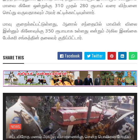
மாவை கிலோ ஒன்றுக்கு 310 முதல் 280 ரூபாய் வரை விற்பனை
செய்து வருவதாகவும் அவர் சுட்டிக்காட்டியுள்ளார்.
மாவு குறைக்கப்பட்டுள்ளது, ஆனால் சந்தையில் மாவின் விலை
இன்னும் கிலோவுக்கு 350 ரூபாயாக உள்ளது என்றும் அகில இலங்கை
பேக்கரி சங்கத்தின் தலைவர் குறிப்பிட்டார்.
Facebook
Twitter
SHARE THIS
NEWS
சட்டவிரோத மணல் அகழ்வு விசாரணைக்கு சென்ற பொலிஸை மோதிய