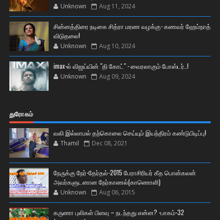
Unknown
Aug 11, 2024
சின்னத்திரை நடிகை சித்ரா மரண வழக்கு- கணவர் ஹேம்நாத்
விடுதலை!
Unknown
Aug 10, 2024
imax-ல் விஜய்யின் "தி கோட்" - வைரலாகும் போஸ்டர்..!
Unknown
Aug 09, 2024
துரோகம்
வலி இல்லாமல் தற்கொலை செய்யும் இயந்திரம் கண்டுபிடிப்பு!
Thamil
Dec 08, 2021
நேருக்கு நேர்-தேர்தல்-2015 பேராசிரியர் கீத பொன்கலன்
அவர்களுடனான நேர்காணல்(காணொளி)
Unknown
Aug 06, 2015
கருணா புலிகள் பிளவு – நடந்தது என்ன? -பாகம்-32