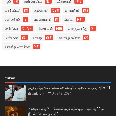
ஈழம்
(7)
எண் ஜோதிடம்
(18)
கட்டுரைகள்
(848)
கரும்புலிகள்
(11)
காணொளி
(228)
குருமாற்றம்
(19)
சனி மாற்றம்
(2)
சாதனையாளர்
(1)
சினிமா
(481)
செய்திகள்
(20772)
நேர்காணல்
(40)
பொழுதுபோக்கு
(9)
மண்வாசம்
(18)
வரலாறு
(166)
வரலாற்று சமர்கள்
(2)
வரலாற்று தொடர்கள்
(45)
சினிமா
சூரி நடித்த கொட்டுக்காளி திரைப்படத்தின் டிரைலர் அப்டேட்!
Unknown
Aug 12, 2024
அடுத்தடுத்து 2 படங்களில் நடிக்கும் விஜய் - தளபதி 70 ஐ
இயக்கப்போவது யார்?