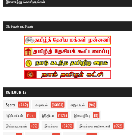
இணைந்து கொள்ளுங்கள்
அரசியல் கட்சிகள்
CATEGORIES
Sports
(442)
அரசியல்
(16003)
அறிவியல்
(94)
ஆர்ப்பாட்டம்
(105)
இந்தியா
(1125)
இனவழிப்பு
(8)
இன்றைய நாள்
(65)
இலங்கை
(9465)
இலங்கை காணொளி
(652)