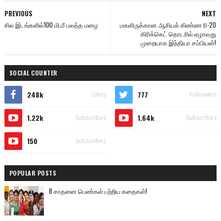
PREVIOUS
NEXT
சில இடங்களில்100 மி.மீ பலத்த மழை
மகளிருக்கான ஆசியக் கிண்ண ரி-20
கிரிக்கெட் தொடரில் ஏழாவது
முறையாக இந்தியா சம்பியன்!
SOCIAL COUNTER
248k
777
Likes
Followers
1.22k
1.64k
Subscribes
Subscribes
150
Subscribes
POPULAR POSTS
8 சாதனை பெண்கள் பற்றிய கதைகள்!