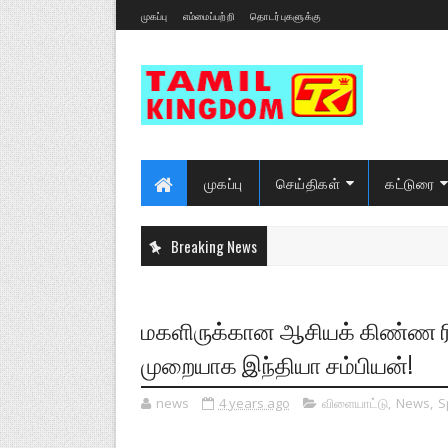
முகப்பு
எம்மைப்பற்றி
தொடர்புகளுக்கு
முகப்பு
செய்திகள்
கட்டுரை
Breaking News
மகளிருக்கான ஆசியக் கிண்ண ரி
முறையாக இந்தியா சம்பியன்!
news
4 years ago
விளையாட்டு
,
News
,
S