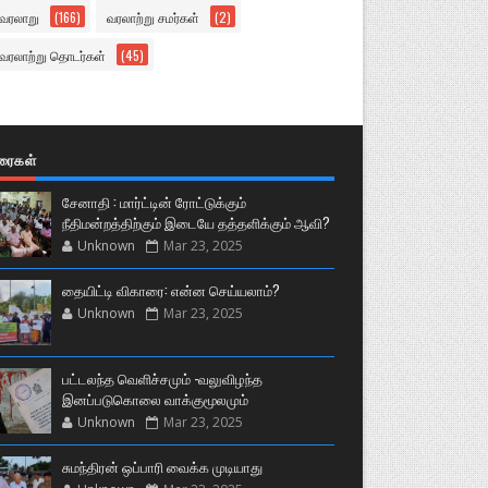
வரலாறு
(166)
வரலாற்று சமர்கள்
(2)
வரலாற்று தொடர்கள்
(45)
ுரைகள்
சேனாதி : மார்ட்டின் ரோட்டுக்கும்
நீதிமன்றத்திற்கும் இடையே தத்தளிக்கும் ஆவி?
Unknown
Mar 23, 2025
தையிட்டி விகாரை: என்ன செய்யலாம்?
Unknown
Mar 23, 2025
பட்டலந்த வெளிச்சமும் -வலுவிழந்த
இனப்படுகொலை வாக்குமூலமும்
Unknown
Mar 23, 2025
சுமந்திரன் ஒப்பாரி வைக்க முடியாது