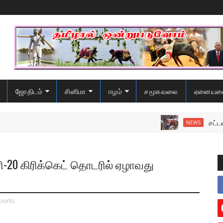
ஜோதிடம்
சினிமா
ஈழம்
சமூகவலை
ஏனையவ
சட்டவிரோத 
NEWS
-20 கிரிக்கெட் தொடரில் ஏழாவது
ports