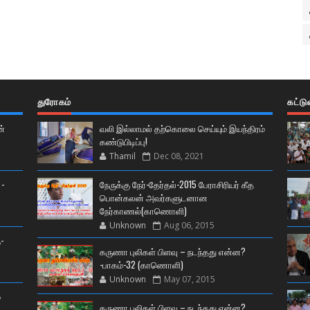
துரோகம்
கட்ட
ன்
வலி இல்லாமல் தற்கொலை செய்யும் இயந்திரம்
கண்டுபிடிப்பு!
Thamil
Dec 08, 2021
 -
நேருக்கு நேர்-தேர்தல்-2015 பேராசிரியர் கீத
பொன்கலன் அவர்களுடனான
நேர்காணல்(காணொளி)
Unknown
Aug 06, 2015
-
கருணா புலிகள் பிளவு – நடந்தது என்ன?
-பாகம்-32 (காணொளி)
Unknown
May 07, 2015
்
கருணா புலிகள் பிளவு – நடந்தது என்ன?