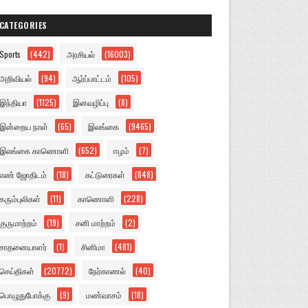
CATEGORIES
Sports
(442)
அரசியல்
(16003)
அறிவியல்
(94)
ஆர்ப்பாட்டம்
(105)
இந்தியா
(1125)
இனவழிப்பு
(8)
இன்றைய நாள்
(65)
இலங்கை
(9465)
இலங்கை காணொளி
(652)
ஈழம்
(7)
எண் ஜோதிடம்
(18)
கட்டுரைகள்
(848)
கரும்புலிகள்
(11)
காணொளி
(228)
குருமாற்றம்
(19)
சனி மாற்றம்
(2)
சாதனையாளர்
(1)
சினிமா
(481)
செய்திகள்
(20772)
நேர்காணல்
(40)
பொழுதுபோக்கு
(9)
மண்வாசம்
(18)