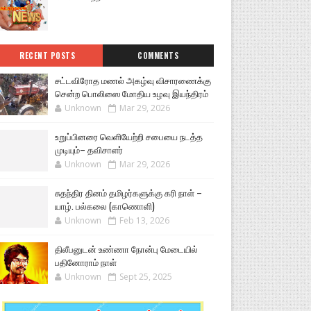
RECENT POSTS
COMMENTS
சட்டவிரோத மணல் அகழ்வு விசாரணைக்கு
சென்ற பொலிஸை மோதிய உழவு இயந்திரம்
Unknown
Mar 29, 2026
உறுப்பினரை வெளியேற்றி சபையை நடத்த
முடியும்– தவிசாளர்
Unknown
Mar 29, 2026
சுதந்திர தினம் தமிழர்களுக்கு கரி நாள் –
யாழ். பல்கலை (காணொளி)
Unknown
Feb 13, 2026
திலீபனுடன் உண்ணா நோன்பு மேடையில்
பதினோராம் நாள்
Unknown
Sept 25, 2025