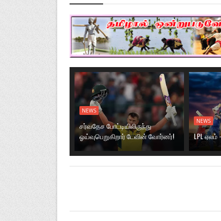
NEWS
NEWS
சர்வதேச போட்டியிலிருந்து
ஓய்வுபெறுகிறார் டேவின் வோர்னர்!
LPL ஏலம் 