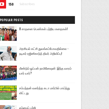
150
Subscribes
POPULAR POSTS
8 சாதனை பெண்கள் பற்றிய கதைகள்!
அரசியல் கட்சி துவங்கப்போவதில்லை -
நடிகர் ரஜினிகாந்த் திடீர் அறிவிப்பு!
மீண்டும் ஓப்பன் நாமினேஷன்: இந்த வாரம்
யார் யார்?
சம்பந்தன் வளர்த்த கடா மார்பில் பாய்ந்து
விட்டது
எம்மைப் பற்றி