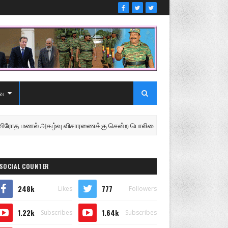
ை
மணல் அகழ்வு விசாரணைக்கு சென்ற பொலிஸை மோதிய உழவு இயந்திரம்
SOCIAL COUNTER
248k
777
Likes
Followers
1.22k
1.64k
Subscribes
Subscribes