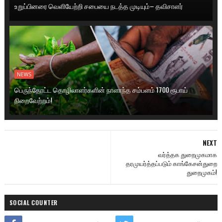
உறுப்பினரை வெளியேற்றி சபையை நடத்த முடியும்– தவிசாளர்
NEWS
பெருந்தோட்ட தொழிலாளர்களின் நாளாந்த சம்பளம் 1700 ரூபாய்
நிறைவேற்றம்!
NEXT
வர்த்தக துறைமுகமாக
தரமுயர்த்தப்படும் காங்கேசன்துறை
துறைமுகம்!
SOCIAL COUNTER