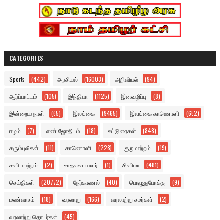
CATEGORIES
Sports
(442)
அரசியல்
(16003)
அறிவியல்
(94)
ஆர்ப்பாட்டம்
(105)
இந்தியா
(1125)
இனவழிப்பு
(8)
இன்றைய நாள்
(65)
இலங்கை
(9465)
இலங்கை காணொளி
(652)
ஈழம்
(7)
எண் ஜோதிடம்
(18)
கட்டுரைகள்
(848)
கரும்புலிகள்
(11)
காணொளி
(228)
குருமாற்றம்
(19)
சனி மாற்றம்
(2)
சாதனையாளர்
(1)
சினிமா
(481)
செய்திகள்
(20772)
நேர்காணல்
(40)
பொழுதுபோக்கு
(9)
மண்வாசம்
(18)
வரலாறு
(166)
வரலாற்று சமர்கள்
(2)
வரலாற்று தொடர்கள்
(45)