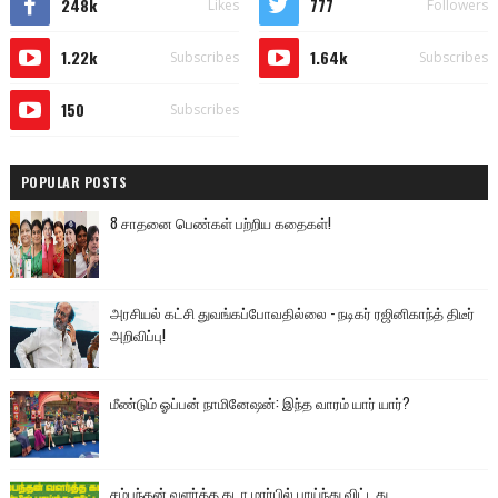
248k
777
Likes
Followers
1.22k
1.64k
Subscribes
Subscribes
150
Subscribes
POPULAR POSTS
8 சாதனை பெண்கள் பற்றிய கதைகள்!
அரசியல் கட்சி துவங்கப்போவதில்லை - நடிகர் ரஜினிகாந்த் திடீர்
அறிவிப்பு!
மீண்டும் ஓப்பன் நாமினேஷன்: இந்த வாரம் யார் யார்?
சம்பந்தன் வளர்த்த கடா மார்பில் பாய்ந்து விட்டது