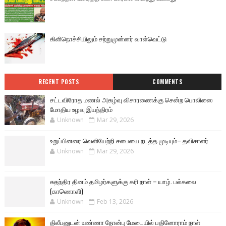
கிளிநொச்சியிலும் சற்றுமுன்னர் வாள்வெட்டு
RECENT POSTS
COMMENTS
சட்டவிரோத மணல் அகழ்வு விசாரணைக்கு சென்ற பொலிஸை
மோதிய உழவு இயந்திரம்
Unknown
Mar 29, 2026
உறுப்பினரை வெளியேற்றி சபையை நடத்த முடியும்– தவிசாளர்
Unknown
Mar 29, 2026
சுதந்திர தினம் தமிழர்களுக்கு கரி நாள் – யாழ். பல்கலை
(காணொளி)
Unknown
Feb 13, 2026
திலீபனுடன் உண்ணா நோன்பு மேடையில் பதினோராம் நாள்