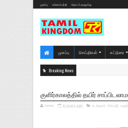
முகப்பு
எம்மைப்பற்றி
தொடர்புகளுக்கு
முகப்பு
செய்திகள்
கட்டுரை
Breaking News
குளிர்காலத்தில் தயிர் சாப்பிடலா
news
4 years ago
உடல்நலம்
,
செய்தி
,
மருத