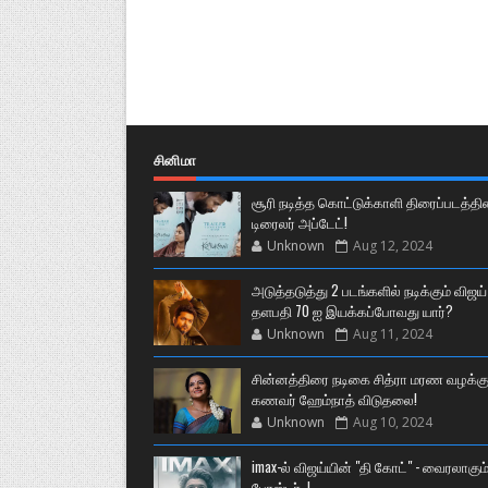
சினிமா
சூரி நடித்த கொட்டுக்காளி திரைப்படத்தி
டிரைலர் அப்டேட்!
Unknown
Aug 12, 2024
அடுத்தடுத்து 2 படங்களில் நடிக்கும் விஜய்
தளபதி 70 ஐ இயக்கப்போவது யார்?
Unknown
Aug 11, 2024
சின்னத்திரை நடிகை சித்ரா மரண வழக்கு
கணவர் ஹேம்நாத் விடுதலை!
Unknown
Aug 10, 2024
imax-ல் விஜய்யின் "தி கோட்" - வைரலாகும
போஸ்டர்..!