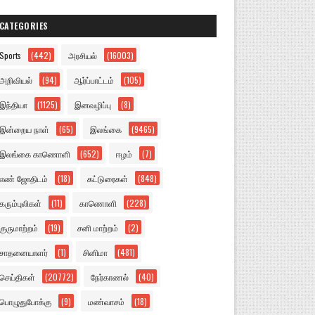
CATEGORIES
Sports
(442)
அரசியல்
(16003)
அறிவியல்
(94)
ஆர்ப்பாட்டம்
(105)
இந்தியா
(1125)
இனவழிப்பு
(8)
இன்றைய நாள்
(65)
இலங்கை
(9465)
இலங்கை காணொளி
(652)
ஈழம்
(7)
எண் ஜோதிடம்
(18)
கட்டுரைகள்
(848)
கரும்புலிகள்
(11)
காணொளி
(228)
குருமாற்றம்
(19)
சனி மாற்றம்
(2)
சாதனையாளர்
(1)
சினிமா
(481)
செய்திகள்
(20772)
நேர்காணல்
(40)
பொழுதுபோக்கு
(9)
மண்வாசம்
(18)