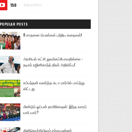
150
Subscribes
POPULAR POSTS
8 சாதனை பெண்கள் பற்றிய கதைகள்!
அரசியல் கட்சி துவங்கப்போவதில்லை -
நடிகர் ரஜினிகாந்த் திடீர் அறிவிப்பு!
சம்பந்தன் வளர்த்த கடா மார்பில் பாய்ந்து
விட்டது
மீண்டும் ஓப்பன் நாமினேஷன்: இந்த வாரம்
யார் யார்?
கிளிநொச்சியிலும் சற்றுமுன்னர்