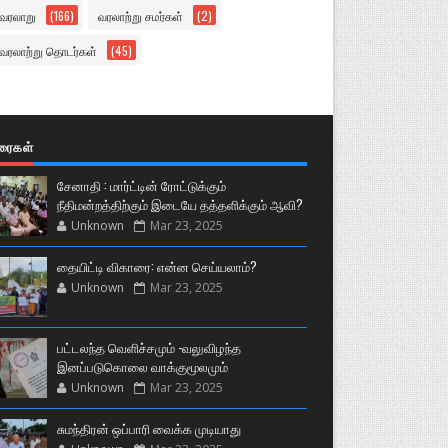
வரலாறு
(166)
வரலாற்று சமர்கள்
(2)
வரலாற்று தொடர்கள்
(45)
ுரைகள்
சேனாதி : மார்ட்டின் ரோட்டுக்கும்
நீதிமன்றத்திற்கும் இடையே தத்தளிக்கும் ஆவி?
Unknown
Mar 23, 2025
தையிட்டி விகாரை: என்ன செய்யலாம்?
Unknown
Mar 23, 2025
பட்டலந்த வெளிச்சமும் -வலுவிழந்த
இனப்படுகொலை வாக்குமூலமும்
Unknown
Mar 23, 2025
சுமந்திரன் ஒப்பாரி வைக்க முடியாது