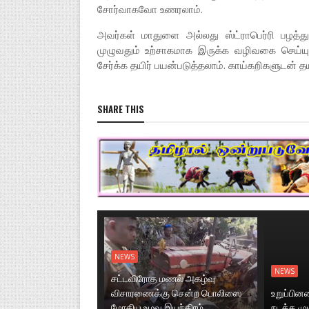
சோர்வாகவோ உணரலாம்.
அவர்கள் மாதுளை அல்லது ஸ்ட்ராபெர்ரி பழத்துட
முழுவதும் உற்சாகமாக இருக்க வழிவகை செய்ய
சேர்க்க தயிர் பயன்படுத்தலாம். காய்கறிகளுடன் தய
SHARE THIS
NEWS
NEWS
சட்டவிரோத மணல் அகழ்வு
விசாரணைக்கு சென்ற பொலிஸை
உறுப்பி
மோதிய உழவு இயந்திரம்
நடத்த மு