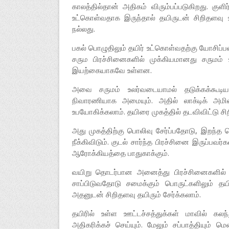
காலத்தில்தான் அதிகம் விரும்பப்படுகிறது. குளி
உட்கொள்வதாக இருந்தால் தயிருடன் சிறிதளவு உப
நல்லது.
பகல் பொழுதிலும் தயிர் உட்கொள்வதற்கு யோசிப்பவ
சரும பிரச்சினைகளில் முக்கியமானது சருமம் உல
இயற்கையாகவே உள்ளன.
அவை சருமம் உலர்வடையாமல் தடுக்கக்கூடியவ
நிவாரணியாக அமையும். அதில் லாக்டிக் அமிலம
உபயோகிக்கலாம். தயிரை முகத்தில் தடவிவிட்டு சிறி
அது முகத்திற்கு பொலிவு சேர்ப்பதோடு, இறந்த செ
நீக்கிவிடும். குடல் சார்ந்த பிரச்சினை இருப்பவர்
ஆரோக்கியத்தை பாதுகாக்கும்.
வயிறு தொடர்பான அனைத்து பிரச்சினைகளில் இரு
சாப்பிடுவதோடு சமைக்கும் பொருட்களிலும் தயி
அதனுடன் சிறிதளவு தயிரும் சேர்க்கலாம்.
தயிரில் உள்ள ஊட்டச்சத்துக்கள் மாவில் க
அதிகரிக்கச் செய்யும். மேலும் சப்பாத்தியும் 