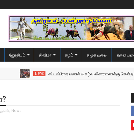
ஜோதிடம்
சினிமா
ஈழம்
சமூகவலை
ஏனையவ
சட்டவிரோத மணல் அகழ்வு விசாரணைக்கு சென்ற பொலிஸை
NEWS
மா?
்துவம்
,
News