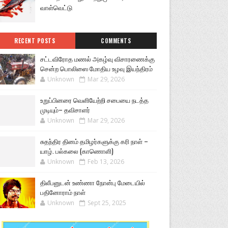
வாள்வெட்டு
RECENT POSTS
COMMENTS
சட்டவிரோத மணல் அகழ்வு விசாரணைக்கு
சென்ற பொலிஸை மோதிய உழவு இயந்திரம்
Unknown
Mar 29, 2026
உறுப்பினரை வெளியேற்றி சபையை நடத்த
முடியும்– தவிசாளர்
Unknown
Mar 29, 2026
சுதந்திர தினம் தமிழர்களுக்கு கரி நாள் –
யாழ். பல்கலை (காணொளி)
Unknown
Feb 13, 2026
திலீபனுடன் உண்ணா நோன்பு மேடையில்
பதினோராம் நாள்
Unknown
Sept 25, 2025