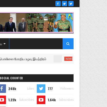
ை
 மோதிய உழவு இயந்திரம்
உறுப்பினரை வெளியேற்றி சபைய
NEWS
SOCIAL COUNTER
248k
777
Likes
Followers
1.22k
1.64k
Subscribes
Subscribes