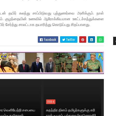
ன் தயிர் கலந்து சாப்பிடுவது புத்துணர்வை அளிக்கும். நாள்
ும். குழந்தையின் உணவில் ஆரோக்கியமான ஊட்டச்சத்துக்களை
ிர் சேர்த்து சாலட்டாக தயாரித்து கொடுப்பது சிறப்பானது.
Facebook
Twitter
FEB 4
னரை வெளியேற்றி சபையை
சுதந்திர தினம் தமிழர்களுக்கு கரி
டியும்– தவிசாளர்
நாள் – யாழ். பல்கலை (காணொளி)