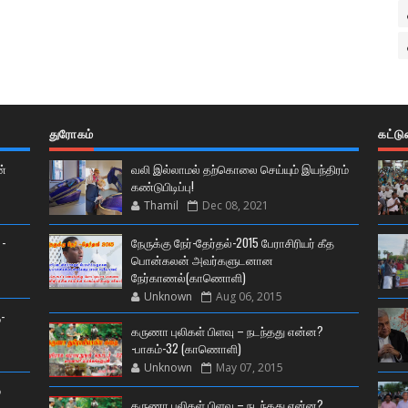
துரோகம்
கட்ட
ன்
வலி இல்லாமல் தற்கொலை செய்யும் இயந்திரம்
கண்டுபிடிப்பு!
Thamil
Dec 08, 2021
 -
நேருக்கு நேர்-தேர்தல்-2015 பேராசிரியர் கீத
பொன்கலன் அவர்களுடனான
நேர்காணல்(காணொளி)
Unknown
Aug 06, 2015
-
கருணா புலிகள் பிளவு – நடந்தது என்ன?
-பாகம்-32 (காணொளி)
Unknown
May 07, 2015
்
கருணா புலிகள் பிளவு – நடந்தது என்ன?