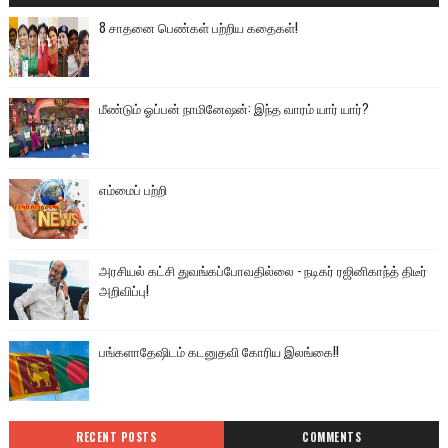
8 சாதனை பெண்கள் பற்றிய கதைகள்!
மீண்டும் ஓப்பன் நாமினேஷன்: இந்த வாரம் யார் யார்?
எம்மைப் பற்றி
அரசியல் கட்சி துவங்கப்போவதில்லை - நடிகர் ரஜினிகாந்த் திடீர்
அறிவிப்பு!
பங்களாதேஷிடம் கடனுதவி கோரிய இலங்கை!!
RECENT POSTS
COMMENTS