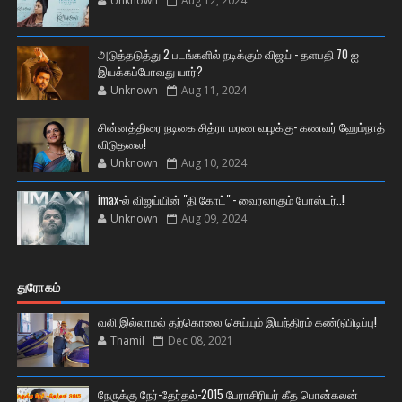
Unknown
Aug 12, 2024
அடுத்தடுத்து 2 படங்களில் நடிக்கும் விஜய் - தளபதி 70 ஐ
இயக்கப்போவது யார்?
Unknown
Aug 11, 2024
சின்னத்திரை நடிகை சித்ரா மரண வழக்கு- கணவர் ஹேம்நாத்
விடுதலை!
Unknown
Aug 10, 2024
imax-ல் விஜய்யின் "தி கோட்" - வைரலாகும் போஸ்டர்..!
Unknown
Aug 09, 2024
துரோகம்
வலி இல்லாமல் தற்கொலை செய்யும் இயந்திரம் கண்டுபிடிப்பு!
Thamil
Dec 08, 2021
நேருக்கு நேர்-தேர்தல்-2015 பேராசிரியர் கீத பொன்கலன்