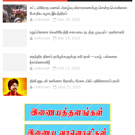
சட்டவிரோத மணல் அகழ்வு விசாரணைக்கு சென்ற பொலிஸை
மோதிய உழவு இயந்திரம்
Unknown
Mar 29, 2026
உறுப்பினரை வெளியேற்றி சபையை நடத்த முடியும்– தவிசாளர்
Unknown
Mar 29, 2026
சுதந்திர தினம் தமிழர்களுக்கு கரி நாள் – யாழ். பல்கலை
(காணொளி)
Unknown
Feb 13, 2026
திலீபனுடன் உண்ணா நோன்பு மேடையில் பதினோராம் நாள்
Unknown
Sept 25, 2025