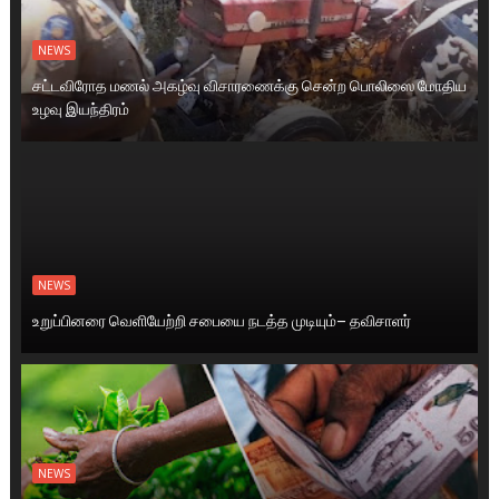
NEWS
சட்டவிரோத மணல் அகழ்வு விசாரணைக்கு சென்ற பொலிஸை மோதிய
உழவு இயந்திரம்
NEWS
உறுப்பினரை வெளியேற்றி சபையை நடத்த முடியும்– தவிசாளர்
NEWS