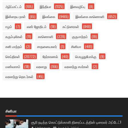
ஆர்ப்பாட்டம்
(105)
இந்தியா
(1125)
இனவழிப்பு
(8)
இன்றைய நாள்
(65)
இலங்கை
(9465)
இலங்கை காணொளி
(652)
ஈழம்
(7)
எண் ஜோதிடம்
(18)
கட்டுரைகள்
(848)
கரும்புலிகள்
(11)
காணொளி
(228)
குருமாற்றம்
(19)
சனி மாற்றம்
(2)
சாதனையாளர்
(1)
சினிமா
(481)
செய்திகள்
(20772)
நேர்காணல்
(40)
பொழுதுபோக்கு
(9)
மண்வாசம்
(18)
வரலாறு
(166)
வரலாற்று சமர்கள்
(2)
வரலாற்று தொடர்கள்
(45)
சினிமா
சூரி நடித்த கொட்டுக்காளி திரைப்படத்தின் டிரைலர் அப்டேட்!