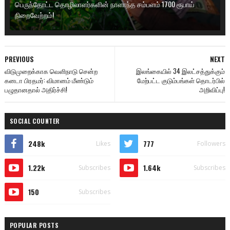
பெருந்தோட்ட தொழிலாளர்களின் நாளாந்த சம்பளம் 1700 ரூபாய்
நிறைவேற்றம்!
PREVIOUS
NEXT
விடுமுறைக்காக வெளிநாடு சென்ற
இலங்கையில் 34 இலட்சத்துக்கும்
கனடா பிரதமர்: விமானம் மீண்டும்
மேற்பட்ட குடும்பங்கள் தொடர்பில்
பழுதானதால் அதிர்ச்சி!
அறிவிப்பு!
SOCIAL COUNTER
248k
777
Likes
Followers
1.22k
1.64k
Subscribes
Subscribes
150
Subscribes
POPULAR POSTS