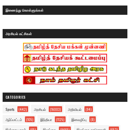
இணைந்து கொள்ளுங்கள்
அரசியல் கட்சிகள்
CATEGORIES
Sports
(442)
அரசியல்
(16003)
அறிவியல்
(94)
ஆர்ப்பாட்டம்
(105)
இந்தியா
(1125)
இனவழிப்பு
(8)
இன்றைய நாள்
(65)
இலங்கை
(9465)
இலங்கை காணொளி
(652)