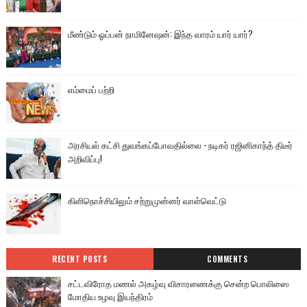
மீண்டும் ஓப்பன் நாமினேஷன்: இந்த வாரம் யார் யார்?
எம்மைப் பற்றி
அரசியல் கட்சி துவங்கப்போவதில்லை - நடிகர் ரஜினிகாந்த் திடீர்
அறிவிப்பு!
கிளிநொச்சியிலும் சற்றுமுன்னர் வாள்வெட்டு
RECENT POSTS
COMMENTS
சட்டவிரோத மணல் அகழ்வு விசாரணைக்கு சென்ற பொலிஸை
மோதிய உழவு இயந்திரம்