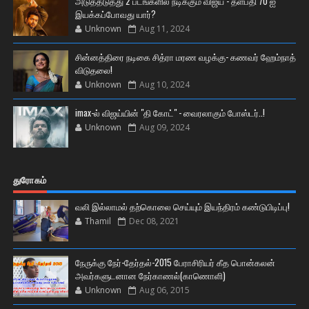
அடுத்தடுத்து 2 படங்களில் நடிக்கும் விஜய் - தளபதி 70 ஐ
இயக்கப்போவது யார்?
Unknown
Aug 11, 2024
சின்னத்திரை நடிகை சித்ரா மரண வழக்கு- கணவர் ஹேம்நாத்
விடுதலை!
Unknown
Aug 10, 2024
imax-ல் விஜய்யின் "தி கோட்" - வைரலாகும் போஸ்டர்..!
Unknown
Aug 09, 2024
துரோகம்
வலி இல்லாமல் தற்கொலை செய்யும் இயந்திரம் கண்டுபிடிப்பு!
Thamil
Dec 08, 2021
நேருக்கு நேர்-தேர்தல்-2015 பேராசிரியர் கீத பொன்கலன்
அவர்களுடனான நேர்காணல்(காணொளி)
Unknown
Aug 06, 2015