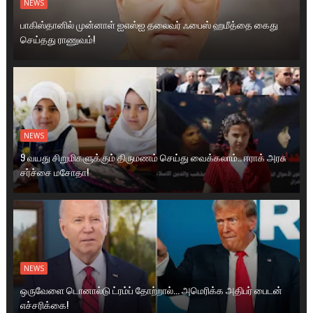
NEWS
பாகிஸ்தானில் முன்னாள் ஐஎஸ்ஐ தலைவர் ஃபைஸ் ஹமீத்தை கைது
செய்தது ராணுவம்!
NEWS
9 வயது சிறுமிகளுக்கும் திருமணம் செய்து வைக்கலாம்.. ஈராக் அரசு
சர்ச்சை மசோதா!
NEWS
ஒருவேளை டொனால்டு ட்ரம்ப் தோற்றால்... அமெரிக்க அதிபர் பைடன்
எச்சரிக்கை!