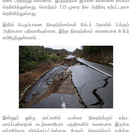
வரை அதிர்ந்து கொண்டே இருந்ததாக ஜப்பான் வானிலை மையம்
தெரிவித்துள்ளது. மொத்தம் 155 முறை நில அதிர்வு ஏற்பட்டதாக
தெரிவித்துள்ளது.
இதில் பெரும்பாலன நிலநடுக்கங்கள் ரிக்டர் அளவில் 3-க்கும்
அதிகமாக பதிவாகியுள்ளன. இந்த நிலநடுக்கம் காரணமாக 8 பேர்
உயிரிழந்துள்ளனர்.
இன்னும் ஓரிரு நாட்களில் பயங்கர நிலநடுக்கும் ஏற்பட
வாய்ப்புள்ளதால் கடற்கரையோர பகுதிகளில் கவனமாக இருக்க
எச்சரிக்கை விடுக்கப்பட்டுள்ளது. மேலும், நிலநடுக்கம் குறித்து