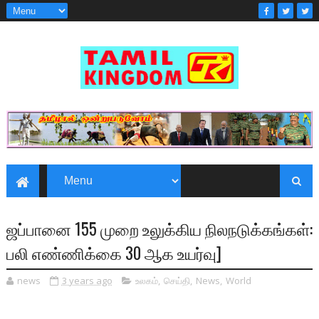
ஜப்பானை 155 முறை உலுக்கிய நிலநடுக்கங்கள்:
பலி எண்ணிக்கை 30 ஆக உயர்வு]
news
3 years ago
உலகம்
,
செய்தி
,
News
,
World