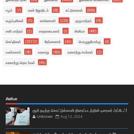
ஈழம்
(7)
எண் ஜோதிடம்
(18)
கட்டுரைகள்
(848)
கரும்புலிகள்
(11)
காணொளி
(228)
குருமாற்றம்
(19)
சனி மாற்றம்
(2)
சாதனையாளர்
(1)
சினிமா
(481)
செய்திகள்
(20772)
நேர்காணல்
(40)
பொழுதுபோக்கு
(9)
மண்வாசம்
(18)
வரலாறு
(166)
வரலாற்று சமர்கள்
(2)
வரலாற்று தொடர்கள்
(45)
சினிமா
சூரி நடித்த கொட்டுக்காளி திரைப்படத்தின் டிரைலர் அப்டேட்!
Unknown
Aug 12, 2024