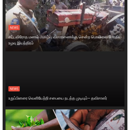
NEWS
சட்டவிரோத மணல் அகழ்வு விசாரணைக்கு சென்ற பொலிஸை மோதிய
உழவு இயந்திரம்
NEWS
உறுப்பினரை வெளியேற்றி சபையை நடத்த முடியும்– தவிசாளர்