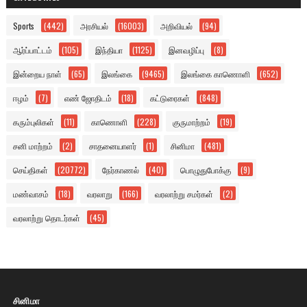
Sports
(442)
அரசியல்
(16003)
அறிவியல்
(94)
ஆர்ப்பாட்டம்
(105)
இந்தியா
(1125)
இனவழிப்பு
(8)
இன்றைய நாள்
(65)
இலங்கை
(9465)
இலங்கை காணொளி
(652)
ஈழம்
(7)
எண் ஜோதிடம்
(18)
கட்டுரைகள்
(848)
கரும்புலிகள்
(11)
காணொளி
(228)
குருமாற்றம்
(19)
சனி மாற்றம்
(2)
சாதனையாளர்
(1)
சினிமா
(481)
செய்திகள்
(20772)
நேர்காணல்
(40)
பொழுதுபோக்கு
(9)
மண்வாசம்
(18)
வரலாறு
(166)
வரலாற்று சமர்கள்
(2)
வரலாற்று தொடர்கள்
(45)
சினிமா