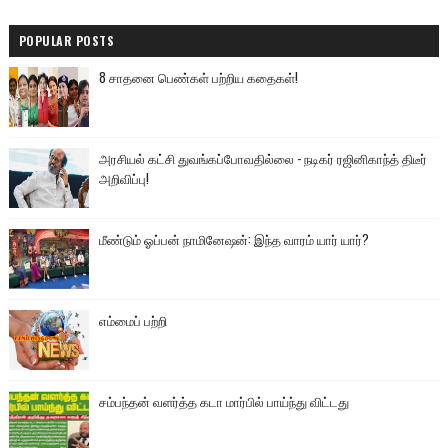
POPULAR POSTS
8 சாதனை பெண்கள் பற்றிய கதைகள்!
அரசியல் கட்சி துவங்கப்போவதில்லை - நடிகர் ரஜினிகாந்த் திடீர்
அறிவிப்பு!
மீண்டும் ஓப்பன் நாமினேஷன்: இந்த வாரம் யார் யார்?
எம்மைப் பற்றி
சம்பந்தன் வளர்த்த கடா மார்பில் பாய்ந்து விட்டது