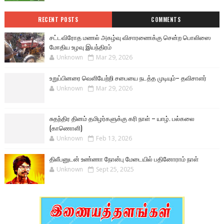
RECENT POSTS
COMMENTS
சட்டவிரோத மணல் அகழ்வு விசாரணைக்கு சென்ற பொலிஸை
மோதிய உழவு இயந்திரம்
Unknown
Mar 29, 2026
உறுப்பினரை வெளியேற்றி சபையை நடத்த முடியும்– தவிசாளர்
Unknown
Mar 29, 2026
சுதந்திர தினம் தமிழர்களுக்கு கரி நாள் – யாழ். பல்கலை
(காணொளி)
Unknown
Feb 13, 2026
திலீபனுடன் உண்ணா நோன்பு மேடையில் பதினோராம் நாள்
Unknown
Sept 25, 2025