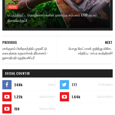
NEWS
பெருந்தோட்ட தொழிலாளர்களின் நாளாந்த சம்பளம் 1700 ரூபாய்
நிறைவேற்றம்!
PREVIOUS
NEXT
மாங்குளம் பிரதேசத்தில் முதலீட்டு
பொது வேட்பாளர் குறித்து விசேட
வலயத்தை உருவாக்கத் தீர்மானம் :
சந்திப்பு : எம்.ஏ.சுமந்திரன்!
ஜனாதிபதி உறுதியளிப்பு!
SOCIAL COUNTER
248k
777
Likes
Followers
1.22k
1.64k
Subscribes
Subscribes
150
Subscribes