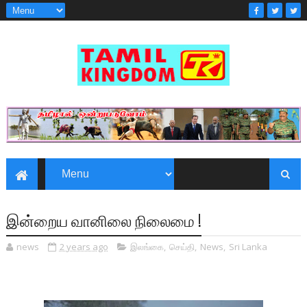
இன்றைய வானிலை நிலைமை !
news
2 years ago
இலங்கை
,
செய்தி
,
News
,
Sri Lanka