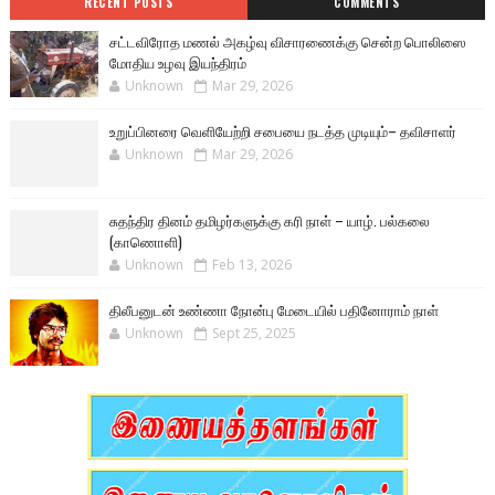
RECENT POSTS
COMMENTS
சட்டவிரோத மணல் அகழ்வு விசாரணைக்கு சென்ற பொலிஸை
மோதிய உழவு இயந்திரம்
Unknown
Mar 29, 2026
உறுப்பினரை வெளியேற்றி சபையை நடத்த முடியும்– தவிசாளர்
Unknown
Mar 29, 2026
சுதந்திர தினம் தமிழர்களுக்கு கரி நாள் – யாழ். பல்கலை
(காணொளி)
Unknown
Feb 13, 2026
திலீபனுடன் உண்ணா நோன்பு மேடையில் பதினோராம் நாள்
Unknown
Sept 25, 2025