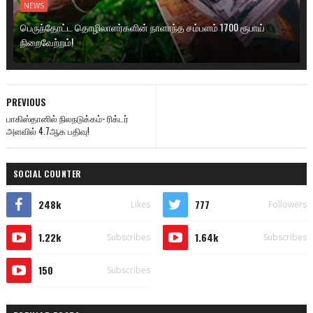
NEWS
பெருந்தோட்ட தொழிலாளர்களின் நாளாந்த சம்பளம் 1700 ரூபாய்
நிறைவேற்றம்!
PREVIOUS
பாகிஸ்தானில் நிலநடுக்கம்- ரிக்டர்
அளவில் 4.7ஆக பதிவு!
SOCIAL COUNTER
248k
777
Likes
Followers
1.22k
1.64k
Subscribes
Subscribes
150
Subscribes