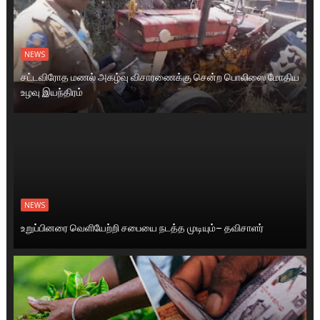
NEWS
சட்டவிரோத மணல் அகழ்வு விசாரணைக்கு சென்ற பொலிஸை மோதிய
உழவு இயந்திரம்
NEWS
உறுப்பினரை வெளியேற்றி சபையை நடத்த முடியும்– தவிசாளர்