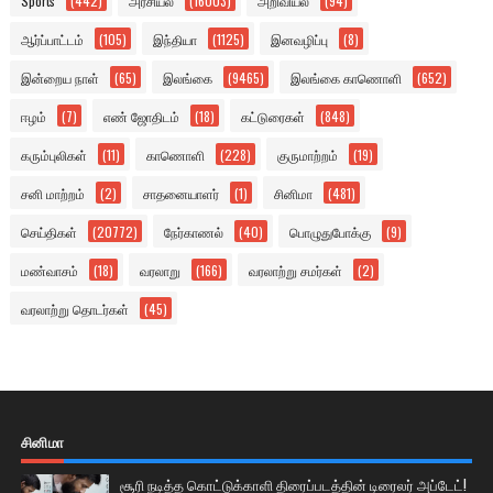
Sports
(442)
அரசியல்
(16003)
அறிவியல்
(94)
ஆர்ப்பாட்டம்
(105)
இந்தியா
(1125)
இனவழிப்பு
(8)
இன்றைய நாள்
(65)
இலங்கை
(9465)
இலங்கை காணொளி
(652)
ஈழம்
(7)
எண் ஜோதிடம்
(18)
கட்டுரைகள்
(848)
கரும்புலிகள்
(11)
காணொளி
(228)
குருமாற்றம்
(19)
சனி மாற்றம்
(2)
சாதனையாளர்
(1)
சினிமா
(481)
செய்திகள்
(20772)
நேர்காணல்
(40)
பொழுதுபோக்கு
(9)
மண்வாசம்
(18)
வரலாறு
(166)
வரலாற்று சமர்கள்
(2)
வரலாற்று தொடர்கள்
(45)
சினிமா
சூரி நடித்த கொட்டுக்காளி திரைப்படத்தின் டிரைலர் அப்டேட்!