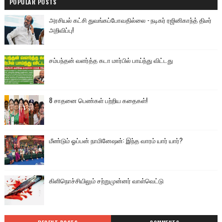
POPULAR POSTS
அரசியல் கட்சி துவங்கப்போவதில்லை - நடிகர் ரஜினிகாந்த் திடீர்
அறிவிப்பு!
சம்பந்தன் வளர்த்த கடா மார்பில் பாய்ந்து விட்டது
8 சாதனை பெண்கள் பற்றிய கதைகள்!
மீண்டும் ஓப்பன் நாமினேஷன்: இந்த வாரம் யார் யார்?
கிளிநொச்சியிலும் சற்றுமுன்னர் வாள்வெட்டு