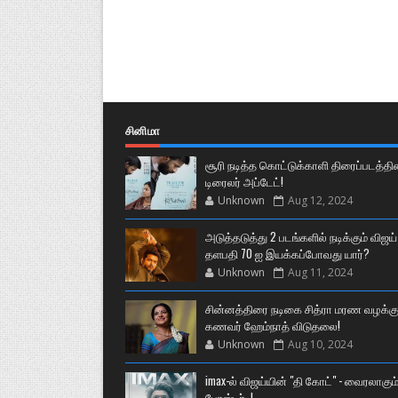
சினிமா
சூரி நடித்த கொட்டுக்காளி திரைப்படத்தி
டிரைலர் அப்டேட்!
Unknown
Aug 12, 2024
அடுத்தடுத்து 2 படங்களில் நடிக்கும் விஜய்
தளபதி 70 ஐ இயக்கப்போவது யார்?
Unknown
Aug 11, 2024
சின்னத்திரை நடிகை சித்ரா மரண வழக்கு
கணவர் ஹேம்நாத் விடுதலை!
Unknown
Aug 10, 2024
imax-ல் விஜய்யின் "தி கோட்" - வைரலாகும
போஸ்டர்..!