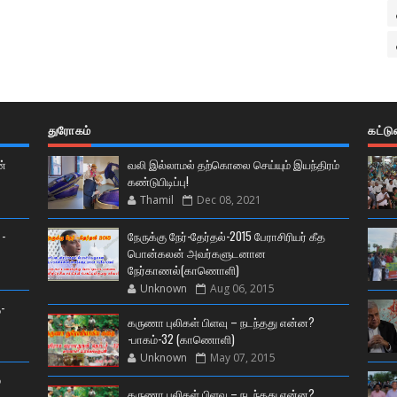
துரோகம்
கட்ட
ன்
வலி இல்லாமல் தற்கொலை செய்யும் இயந்திரம்
கண்டுபிடிப்பு!
Thamil
Dec 08, 2021
 -
நேருக்கு நேர்-தேர்தல்-2015 பேராசிரியர் கீத
பொன்கலன் அவர்களுடனான
நேர்காணல்(காணொளி)
Unknown
Aug 06, 2015
-
கருணா புலிகள் பிளவு – நடந்தது என்ன?
-பாகம்-32 (காணொளி)
Unknown
May 07, 2015
்
கருணா புலிகள் பிளவு – நடந்தது என்ன?