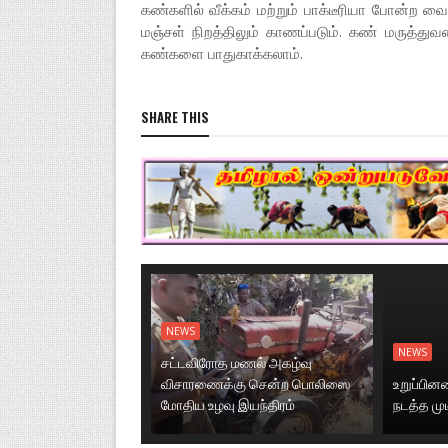
கண்களில் வீக்கம் மற்றும் பாக்டீரியா போன்ற 
மஞ்சள் நிறத்திலும் காணப்படும். கண் மருத்து
கண்களை பாதுகாக்கலாம்.
SHARE THIS
NEWS
NEWS
சட்டவிரோத மணல் அகழ்வு
விசாரணைக்கு சென்ற பொலிஸை
உறுப்பி
மோதிய உழவு இயந்திரம்
நடத்த மு