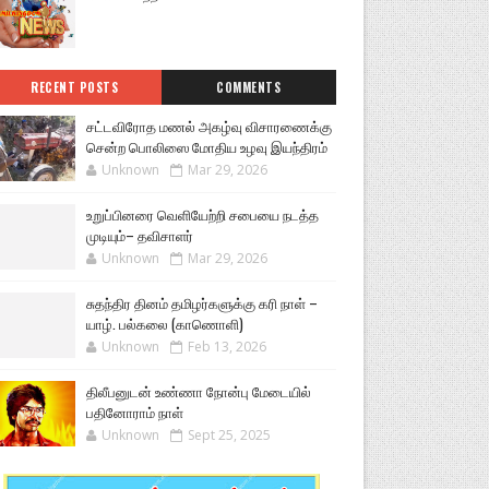
RECENT POSTS
COMMENTS
சட்டவிரோத மணல் அகழ்வு விசாரணைக்கு
சென்ற பொலிஸை மோதிய உழவு இயந்திரம்
Unknown
Mar 29, 2026
உறுப்பினரை வெளியேற்றி சபையை நடத்த
முடியும்– தவிசாளர்
Unknown
Mar 29, 2026
சுதந்திர தினம் தமிழர்களுக்கு கரி நாள் –
யாழ். பல்கலை (காணொளி)
Unknown
Feb 13, 2026
திலீபனுடன் உண்ணா நோன்பு மேடையில்
பதினோராம் நாள்
Unknown
Sept 25, 2025