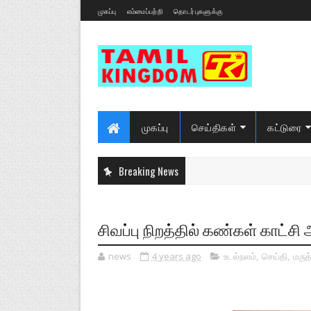
முகப்பு
எம்மைப்பற்றி
தொடர்புகளுக்கு
முகப்பு
செய்திகள்
கட்டுரை
Breaking News
சிவப்பு நிறத்தில் கண்கள் காட்சி அ
news
4 years ago
உடல்நலம்
,
செய்தி
,
மருத