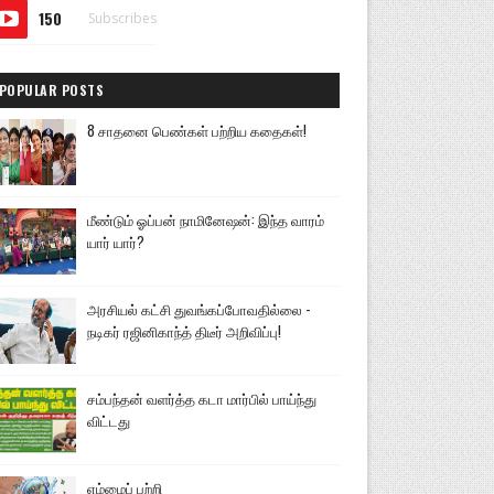
150
Subscribes
POPULAR POSTS
8 சாதனை பெண்கள் பற்றிய கதைகள்!
மீண்டும் ஓப்பன் நாமினேஷன்: இந்த வாரம்
யார் யார்?
அரசியல் கட்சி துவங்கப்போவதில்லை -
நடிகர் ரஜினிகாந்த் திடீர் அறிவிப்பு!
சம்பந்தன் வளர்த்த கடா மார்பில் பாய்ந்து
விட்டது
எம்மைப் பற்றி