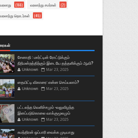
வரலாறு
(166)
வரலாற்று சமர்கள்
(2)
வரலாற்று தொடர்கள்
(45)
ுரைகள்
சேனாதி : மார்ட்டின் ரோட்டுக்கும்
நீதிமன்றத்திற்கும் இடையே தத்தளிக்கும் ஆவி?
Unknown
Mar 23, 2025
தையிட்டி விகாரை: என்ன செய்யலாம்?
Unknown
Mar 23, 2025
பட்டலந்த வெளிச்சமும் -வலுவிழந்த
இனப்படுகொலை வாக்குமூலமும்
Unknown
Mar 23, 2025
சுமந்திரன் ஒப்பாரி வைக்க முடியாது