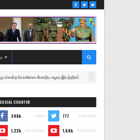
ை
ற பொலிஸை மோதிய உழவு இயந்திரம்
உறுப்பினரை வெளியே
NEWS
SOCIAL COUNTER
248k
777
Likes
Followers
1.22k
1.64k
Subscribes
Subscribes