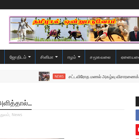
ஜோதிடம்
சினிமா
ஈழம்
சமூகவலை
ஏனையவ
சட்டவிரோத மணல் அகழ்வு விசாரணைக்கு சென்
NEWS
ளித்தால்...
்துவம்
,
News