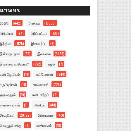
CATEGORIES
Sports
(442)
அரசியல்
(16003)
அறிவியல்
(94)
ஆர்ப்பாட்டம்
(105)
இந்தியா
(1125)
இனவழிப்பு
(8)
இன்றைய நாள்
(65)
இலங்கை
(9465)
இலங்கை காணொளி
(652)
ஈழம்
(7)
எண் ஜோதிடம்
(18)
கட்டுரைகள்
(848)
கரும்புலிகள்
(11)
காணொளி
(228)
குருமாற்றம்
(19)
சனி மாற்றம்
(2)
சாதனையாளர்
(1)
சினிமா
(481)
செய்திகள்
(20772)
நேர்காணல்
(40)
பொழுதுபோக்கு
(9)
மண்வாசம்
(18)