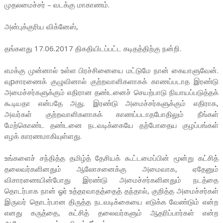
முதலமைச்சர் – வடக்கு மாகாணம்.
அன்புக்குரிய விக்னேஸ்,
தங்களது 17.06.2017 திகதியிடப்பட்ட கடிதத்திற்கு நன்றி.
எமக்கு முன்னால் உள்ள பிரச்சினையை மட்டுமே நான் கையாளுவேன்.
வுpசாரணைக் குழுவினால் குற்றவாளிகளாகக் காணப்படாத இரண்டு
அமைச்சர்களுக்கும் எதிரான தண்டனைச் செயற்பாடு நியாயப்படுத்தக்
கூடியதா என்பதே அது. இரண்டு அமைச்சர்களுக்கும் எதிராக,
அவர்கள் குற்றவாளிகளாகக் காணப்படாதபோதிலும் நீங்கள்
மேற்கொண்ட தண்டனை நடவடிக்கையே தற்போதைய குழப்பங்கள்
எழக் காரணமாகியுள்ளது.
உங்களைச் சந்தித்த தமிழ்த் தேசியக் கூட்டமைப்பின் மூன்று கட்சித்
தலைவர்களினதும் ஆலோசனைக்கு அமைவாக, ஏதேனும்
விசாரணையின்போது இரண்டு அமைச்சர்களினதும் நடத்தை
தொடர்பாக நான் ஓர் உத்தரவாதத்தைத் தந்தால், குறித்த அமைச்சர்கள்
இருவர் தொடர்பான திருத்த நடவடிக்கையை எடுக்க வேண்டும் என்ற
எனது கருத்தை, கட்சித் தலைவர்களும் ஆதரிப்பார்கள் என்ற