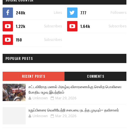
248k
777
Likes
Followers
1.22k
1.64k
Subscribes
Subscribes
150
Subscribes
POPULAR POSTS
RECENT POSTS
COMMENTS
சட்டவிரோத மணல் அகழ்வு விசாரணைக்கு சென்ற பொலிஸை
மோதிய உழவு இயந்திரம்
Unknown
Mar 29, 2026
உறுப்பினரை வெளியேற்றி சபையை நடத்த முடியும்– தவிசாளர்
Unknown
Mar 29, 2026