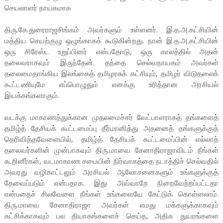
செயலாளர் நாயகமாக
திரு.கே.துரைராஜசிங்கம் அவர்களும் உள்ளனர். இ.த.அ.கட்சியின்
மத்திய செயற்குழு ஒழுங்காகக் கூடுகின்றது. நான் இ.த.அ.கட்சியின்
ஒரு சிரேஸ்ட உறுப்பினர் என்பதோடு, ஒரு காலத்தில் அதன்
தலைவராகவும் இருந்தேன். தந்தை செல்வநாயகம் அவர்கள்
தலைமைதாங்கிய இலங்கைத் தமிழரசுக் கட்சியும், தமிழர் விடுதலைக்
கூட்டணியுமே எப்பொழுதும் எனக்கு உரித்தான அரசியல்
இயக்கங்களாகும்.
வடக்கு மாகாணத்துக்கான முதலமைச்சர் வேட்பாளராகத் தங்களைத்
தமிழ்த் தேசியக் கூட்டமைப்பு தீர்மானித்து அதனைத் தங்களுக்குத்
தெரிவித்தவேளையில், தமிழ்த் தேசியக் கூட்டமைப்பின் எல்லாத்
தலைவர்களின் முன்பாகவும் திரு.மாவை சேனாதிராஜாவிடம் நீங்கள்
கூறினீர்கள், வடமாகாண சபையின் நிர்வாகத்தை நடாத்திச் செல்வதில்
அவரது வழிகாட்டலும் அரசியல் ஆலோசனைகளும் உங்களுக்குத்
தேவைப்படும் என்பதாக. இது அவ்வாறே நிறைவேற்றப்பட்டதா
என்பதைச் சிலவேளை நீங்கள் உங்களையே கேட்டுக் கொள்ளலாம்.
திரு.மாவை சேனாதிராஜா அவர்கள் எமது மக்களுக்காகவும்
கட்சிக்காகவும் பல தியாகங்களைச் செய்த, அதிக துயரங்களை