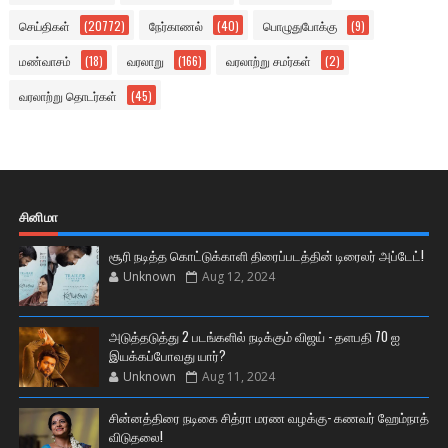
செய்திகள்
(20772)
நேர்காணல்
(40)
பொழுதுபோக்கு
(9)
மண்வாசம்
(18)
வரலாறு
(166)
வரலாற்று சமர்கள்
(2)
வரலாற்று தொடர்கள்
(45)
சினிமா
சூரி நடித்த கொட்டுக்காளி திரைப்படத்தின் டிரைலர் அப்டேட்!
Unknown
Aug 12, 2024
அடுத்தடுத்து 2 படங்களில் நடிக்கும் விஜய் - தளபதி 70 ஐ
இயக்கப்போவது யார்?
Unknown
Aug 11, 2024
சின்னத்திரை நடிகை சித்ரா மரண வழக்கு- கணவர் ஹேம்நாத்
விடுதலை!