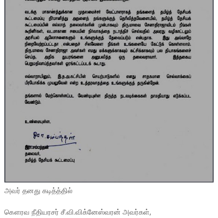
அவர் தனது கடித்த்தில்
கௌரவ நீதியரசர் சீ.வி.விக்னேஸ்வரன் அவர்கள்,