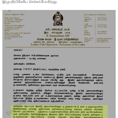
இழுபறியிலேயே செல்லப்போகிறது.