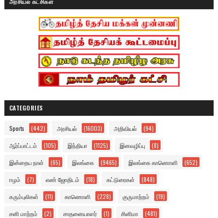
அரசியல் கட்சிகள்
CATEGORIES
Sports
(442)
அரசியல்
(16003)
அறிவியல்
(94)
ஆர்ப்பாட்டம்
(105)
இந்தியா
(1125)
இனவழிப்பு
(8)
இன்றைய நாள்
(65)
இலங்கை
(9465)
இலங்கை காணொளி
(652)
ஈழம்
(7)
எண் ஜோதிடம்
(18)
கட்டுரைகள்
(848)
கரும்புலிகள்
(11)
காணொளி
(228)
குருமாற்றம்
(19)
சனி மாற்றம்
(2)
சாதனையாளர்
(1)
சினிமா
(481)