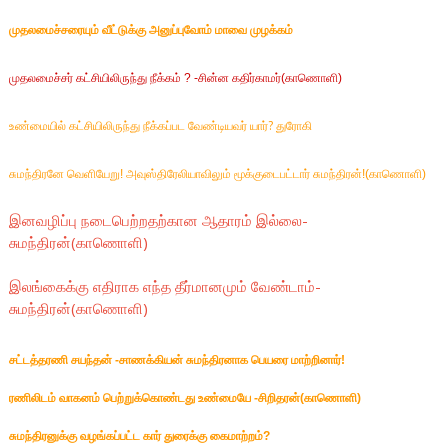
முதலமைச்சரையும் வீட்டுக்கு அனுப்புவோம் மாவை முழக்கம்
முதலமைச்சர் கட்சியிலிருந்து நீக்கம் ? -சின்ன கதிர்காமர்(காணொளி)
உண்மையில் கட்சியிலிருந்து நீக்கப்பட வேண்டியவர் யார்?
துரோகி
சுமந்திரனே வெளியேறு! அவுஸ்திரேலியாவிலும் மூக்குடைபட்டார் சுமந்திரன்!(காணொளி)
இனவழிப்பு நடைபெற்றதற்கான ஆதாரம் இல்லை-
சுமந்திரன்(காணொளி)
இலங்கைக்கு எதிராக எந்த தீர்மானமும் வேண்டாம்-
சுமந்திரன்(காணொளி)
சட்டத்தரணி சயந்தன் -சாணக்கியன் சுமந்திரனாக பெயரை மாற்றினார்!
ரணிலிடம் வாகனம் பெற்றுக்கொண்டது உண்மையே -சிறிதரன்(காணொளி)
சுமந்திரனுக்கு வழங்கப்பட்ட கார் துரைக்கு கைமாற்றம்?