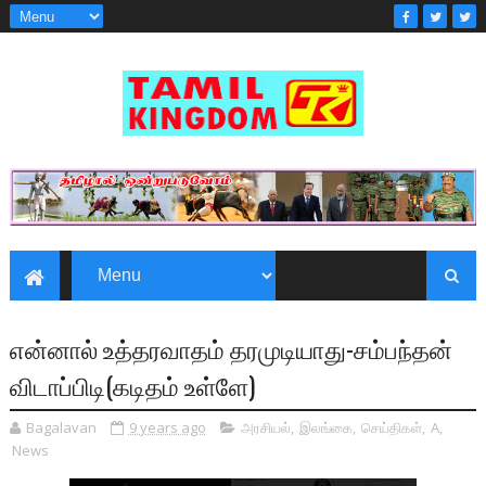
என்னால் உத்தரவாதம் தரமுடியாது-சம்பந்தன்
விடாப்பிடி(கடிதம் உள்ளே)
Bagalavan
9 years ago
அரசியல்
,
இலங்கை
,
செய்திகள்
,
A
,
News