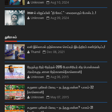
Unknown
Aug 10, 2024
imax-ல் விஜய்யின் "தி கோட்" - வைரலாகும் போஸ்டர்..!
Unknown
Aug 09, 2024
துரோகம்
வலி இல்லாமல் தற்கொலை செய்யும் இயந்திரம் கண்டுபிடிப்பு!
Thamil
Dec 08, 2021
நேருக்கு நேர்-தேர்தல்-2015 பேராசிரியர் கீத பொன்கலன்
அவர்களுடனான நேர்காணல்(காணொளி)
Unknown
Aug 06, 2015
கருணா புலிகள் பிளவு – நடந்தது என்ன? -பாகம்-32
(காணொளி)
Unknown
May 07, 2015
கருணா புலிகள் பிளவு – நடந்தது என்ன? -பாகம்-31