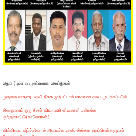
தொடர்புடைய முன்னைய செய்திகள்
முதலமைச்சரை பதவி நீக்க முற்பட்டால் மாகாண சபை முடக்கப்படும்
சிவஞானம் ஒரு சீசன் வியாபாரி-சிவகரன் பகிரங்க
குற்றச்சாட்டு(காணொளி)
விக்கியை வீழ்த்தினால் அமைச்சு பதவி-சிங்கள உறுப்பினர்களுடன்