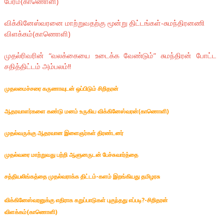
பேரம்(காணொளி)
விக்கினேஸ்வரனை மாற்றுவதற்கு மூன்று திட்டங்கள்-சுமந்திரனணி
விளக்கம்(காணொளி)
முதல்ரிவரின் “வலக்கையை உடைக்க வேண்டும்” சுமந்திரன் போட்ட
சதித்திட்டம் அம்பலம்!!
முதலமைச்சரை கருணாவுடன் ஒப்பிடும் சிறிதரன்
ஆதரவாளர்களை கண்டு மனம் உருகிய விக்கினேஸ்வரன்(காணொளி)
முதல்வருக்கு ஆதரவான இளைஞர்கள் திரண்டனர்
முதல்வரை மாற்றுவது பற்றி ஆளுனருடன் பேச்சுவார்த்தை
சத்தியலிங்கத்தை முதல்வராக்க திட்டம்-களம் இறங்கியது தமிழரசு
விக்கினேஸ்வரனுக்கு எதிராக கறுப்பாடுகள் புகுந்தது எப்படி?-சிறிதரன்
விளக்கம்(காணொளி)