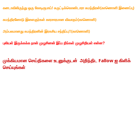
கனடாவிலிருந்து
ஒரு கோடிரூபாய்! சுருட்டிக்கொண்டாரா சுமந்திரன்(காணொளி இணைப்பு)
சுமந்திரனோடு இளைஞர்கள் காரசாரமான விவாதம்(காணொளி)
அம்பலமானது சுமந்திரனின் இரகசிய சந்திப்பு!!(காணொளி)
புலியள் இருக்கக்க நான் முழுசினன் இப்ப நீங்கள் முழுசிறியள் என்ன?
முக்கியமான செய்திகளை உடனுக்குடன் அறிந்திட Fallow ஐ கிளிக்
செய்யுங்கள்