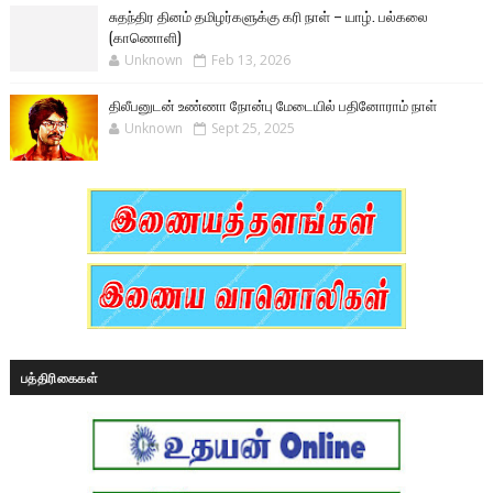
சுதந்திர தினம் தமிழர்களுக்கு கரி நாள் – யாழ். பல்கலை
(காணொளி)
Unknown
Feb 13, 2026
திலீபனுடன் உண்ணா நோன்பு மேடையில் பதினோராம் நாள்
Unknown
Sept 25, 2025
பத்திரிகைகள்