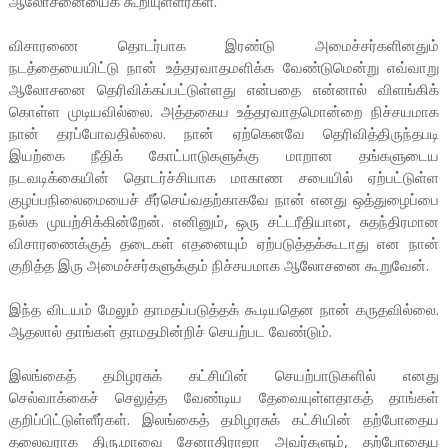
ஆலோசனையைக் கூறியுள்ளீர்கள்.
விசாரணை தொடர்பாக இரண்டு அமைச்சர்களினதும்
நடத்தையையிட்டு நான் உத்தரவாதமளிக்க வேண்டுமென்று எவ்வாறு
ஆலோசனை தெரிவிக்கப்பட்டுள்ளது என்பதை என்னால் விளங்கிக்
கொள்ள முடியவில்லை. அத்தகைய உத்தரவாதமொன்றை நிச்சயமாக
நான் தரப்போவதில்லை. நான் ஏற்கெனவே தெரிவித்திருந்தபடி
இயற்கை நீதிக் கோட்பாடுகளுக்கு மாறான தங்களுடைய
நடவடிக்கையின் தொடர்ச்சியாக மாகாண சபையில் ஏற்பட்டுள்ள
குழப்பநிலைமையைச் சீர்செய்வதற்காகவே நான் எனது ஒத்துழைப்பை
நல்க முயற்சிக்கின்றேன். எனினும், ஒரு சட்டரீதியான, சுதந்திரமான
விசாரணைக்குத் தடைகள் எதனையும் ஏற்படுத்தக்கூடாது என நான்
குறித்த இரு அமைச்சர்களுக்கும் நிச்சயமாக ஆலோசனை கூறுவேன்.
இந்த விடயம் மேலும் தாமதப்படுத்தக் கூடியதென நான் கருதவில்லை.
ஆதலால் தாங்கள் தாமதமின்றிச் செயற்பட வேண்டும்.
இலங்கைத் தமிழரசுக் கட்சியின் செயற்பாடுகளில் எனது
செல்வாக்கைச் செலுத்த வேண்டிய தேவையுள்ளதாகத் தாங்கள்
குறிப்பிட்டுள்ளீர்கள். இலங்கைத் தமிழரசுக் கட்சியின் தற்போதைய
தலைவராக திரு.மாவை சேனாதிராஜா அவர்களும், தற்போதைய