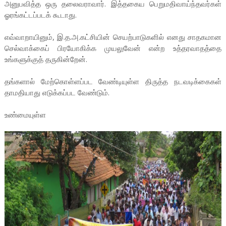
அனுபவித்த ஒரு தலைவராவார். இத்தகைய பெறுமதிவாய்ந்தவர்கள்
ஓரங்கட்டப்படக் கூடாது.
எவ்வாறாயினும், இ.த.அ.கட்சியின் செயற்பாடுகளில் எனது சாதகமான
செல்வாக்கைப் பிரயோகிக்க முயலுவேன் என்ற உத்தரவாதத்தை
உங்களுக்குத் தருகின்றேன்.
தங்களால் மேற்கொள்ளப்பட வேண்டியுள்ள திருத்த நடவடிக்கைகள்
தாமதியாது எடுக்கப்பட வேண்டும்.
உண்மையுள்ள