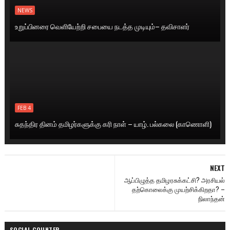
NEWS
உறுப்பினரை வெளியேற்றி சபையை நடத்த முடியும்– தவிசாளர்
FEB 4
சுதந்திர தினம் தமிழர்களுக்கு கரி நாள் – யாழ். பல்கலை (காணொளி)
NEXT
ஆப்பிழுத்த தமிழரசுக்கட்சி? அரசியல்
தற்கொலைக்கு முயற்சிக்கிறதா? –
நிலாந்தன்
SOCIAL COUNTER