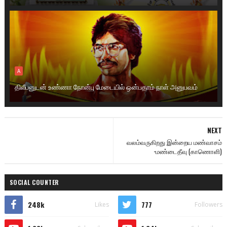
A
திலீபனுடன் உண்ணா நோன்பு மேடையில் ஒன்பதாம் நாள் அனுபவம்
NEXT
வலம்வருகிறது இன்றைய மண்வாசம்
-மண்டைதீவு (காணொளி)
SOCIAL COUNTER
248k
777
Likes
Followers