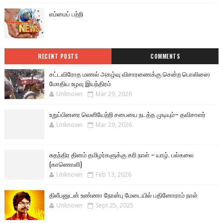
எம்மைப் பற்றி
RECENT POSTS
COMMENTS
சட்டவிரோத மணல் அகழ்வு விசாரணைக்கு சென்ற பொலிஸை
மோதிய உழவு இயந்திரம்
Unknown
Mar 29, 2026
உறுப்பினரை வெளியேற்றி சபையை நடத்த முடியும்– தவிசாளர்
Unknown
Mar 29, 2026
சுதந்திர தினம் தமிழர்களுக்கு கரி நாள் – யாழ். பல்கலை
(காணொளி)
Unknown
Feb 13, 2026
திலீபனுடன் உண்ணா நோன்பு மேடையில் பதினோராம் நாள்
Unknown
Sept 25, 2025