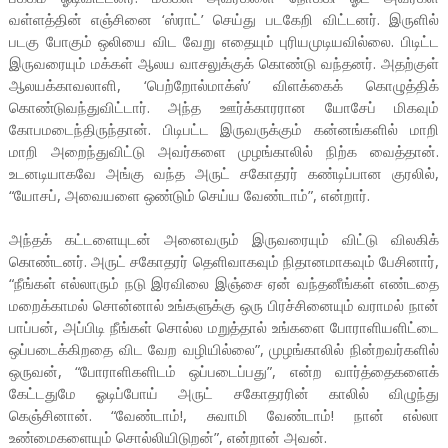
வள்ளத்தின் எஞ்சினை ‘ஸ்ராட்’ செய்து படகேறி விட்டனர். இருளில்
படகு போகும் ஒலியை விட வேறு எதையும் புரியமுடியவில்லை. பிடிட்ட
இருவரையும் மக்கள் ஆலய வாசலுக்குக் கொண்டு வந்தனர். அதற்குள்
ஆலயக்காவலாளி, ‘பெற்றோல்மாக்ஸ்’ விளக்கைக் கொழுத்திக்
கொண்டுவந்துவிட்டார். அந்த ஊர்க்காரரான யோசேப் மிகவும்
கோபமடைந்திருந்தான். பிடிபட்ட இருவருக்கும் கன்னங்களில் மாறி
மாறி அறைந்துவிட்டு அவர்களை முழங்காலில் நிற்க வைத்தான்.
உடனடியாகவே அங்கு வந்த அருட் சகோதரர் கண்டிப்பான குரலில்,
“யோசப், அவையளை ஒண்டும் செய்ய வேண்டாம்”, என்றார்.
அந்தக் கட்டளையுடன் அனைவரும் இருவரையும் விட்டு விலகிக்
கொண்டனர். அருட் சகோதரர் தெளிவாகவும் நிதானமாகவும் பேசினார்,
“நீங்கள் எல்லாரும் நடு இரவிலை இஞ்சை ஏன் வந்தனீங்கள் எண்டதை
மறைக்காமல் சொன்னால் உங்களுக்கு ஒரு பிரச்சினையும் வராமல் நான்
பாப்பன், அப்பிடி நீங்கள் சொல்ல மறுத்தால் உங்களை போராளியளிட்டை
ஒப்படைக்கிறதை விட வேற வழியில்லை”, முழங்காலில் நின்றவர்களில்
ஒருவன், “போராளிகளிடம் ஒப்படைப்பது”, என்ற வார்த்தைகளைக்
கேட்டதுமே ஓடிப்போய் அருட் சகோதரரின் காலில் விழுந்து
கெஞ்சினான். “வேண்டாம்!, சுவாமி வேண்டாம்! நான் எல்லா
உண்மைகளையும் சொல்லியிடுறன்”, என்றான் அவன்.