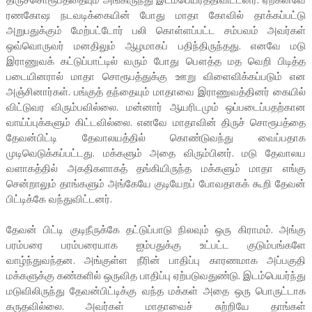
ரணகோஷ நடவடிக்கையின் போது மாதா கோவில் தாக்கப்பட்டு
அறுபதுக்கும் மேற்பட்டோர் பலி கொள்ளப்பட்ட சம்பவம் அவர்கள்
ஒவ்வொருவர் மனதிலும் ஆழமாகப் பதிந்திருந்தது. எனவே மடு
இராணுவக் கட்டுப்பாட்டில் வரும் போது பௌத்த மத வெறி பிடித்த
படையினரால் மாதா சொரூபத்துக்கு ஊறு விளைவிக்கப்படும் என
அஞ்சினார்கள். பங்குத் தந்தையும் மாதாவை இராணுவத்தினர் கையில்
விட்டுவர விரும்பவில்லை. மன்னார் ஆயரிடமும் ஒப்படைப்பதற்கான
வாய்ப்புக்களும் கிட்டவில்லை. எனவே மாதாவின் திருச் சொரூபத்தை
தேவன்பிட்டி தேவாலயத்தில் கொண்டுவந்து வைப்பதாக
முடிவெடுக்கப்பட்டது. மக்களும் அதை விரும்பினர். மடு தேவாலய
வளாகத்தில் அகதிகளாகத் தங்கியிருந்த மக்களும் மாதா எங்கு
சென்றாலும் தாங்களும் அங்கேயே குடியேறப் போவதாகக் கூறி தேவன்
பிட்டிக்கே வந்துவிட்டனர்.
தேவன் பிட்டி குடிநீருக்கே தட்டுப்பாடு நிலவும் ஒரு கிராமம். அங்கு
பரம்பரை பரம்பரையாக ஐம்பதுக்கு உட்பட்ட குடும்பங்களே
வாழ்ந்துவந்தன. அங்குள்ள நீரின் பாதிப்பு காரணமாக அப்பகுதி
மக்களுக்கு கண்களில் ஒருவித பாதிப்பு ஏற்படுவதுண்டு. இடம்பெயர்ந்து
மடுவிலிருந்து தேவன்பிட்டிக்கு வந்த மக்கள் அதை ஒரு பொருட்டாக
கருதவில்லை. அவர்கள் மாதாவைச் சுற்றியே தாங்கள்