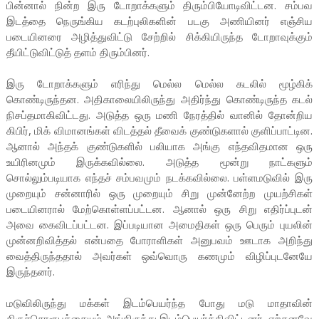
பின்னால் நின்ற இரு டோறாக்களும் திரும்பியோடிவிட்டன. சம்பவ
இடத்தை நெருங்கிய கடற்புலிகளின் படகு அணியினர் எஞ்சிய
படையினரை அழித்துவிட்டு சேற்றில் சிக்கியிருந்த டோறாவுக்கும்
தீயிட்டுவிட்டுத் தளம் திரும்பினர்.
இரு டோறாக்களும் எரிந்து மெல்ல மெல்ல கடலில் மூழ்கிக்
கொண்டிருந்தன. அதிகாலையிலிருந்து அதிர்ந்து கொண்டிருந்த கடல்
நிசப்தமாகிவிட்டது. அடுத்த ஒரு மணி நேரத்தில் வானில் தோன்றிய
கிபிர், மிக் விமானங்கள் விடத்தல் தீவைக் குண்டுகளால் குளிப்பாட்டின.
ஆனால் அந்தக் குண்டுகளில் பலியாக அங்கு எந்தவிதமான ஒரு
உயிரினமும் இருக்கவில்லை. அடுத்த மூன்று நாட்களும்
சொல்லும்படியாக எந்தச் சம்பவமும் நடக்கவில்லை. பள்ளமடுவில் இரு
முறையும் சன்னாரில் ஒரு முறையும் சிறு முன்னேற்ற முயற்சிகள்
படையினரால் மேற்கொள்ளப்பட்டன. ஆனால் ஒரு சிறு எதிர்ப்புடன்
அவை கைவிடப்பட்டன. இப்படியான அமைதிகள் ஒரு பெரும் புயலின்
முன்னறிவித்தல் என்பதை போராளிகள் அனுபவம் ஊடாக அறிந்து
வைத்திருந்ததால் அவர்கள் ஒவ்வொரு கணமும் விழிப்புடனேயே
இருந்தனர்.
மடுவிலிருந்து மக்கள் இடம்பெயர்ந்த போது மடு மாதாவின்
திருச்சொரூபத்தையும் அங்கிருந்து இடம்பெயர்த்திவிட்டனர். ஏற்கனவே