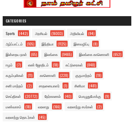
CATEGORIES
Sports
(442)
அரசியல்
(16003)
அறிவியல்
(94)
ஆர்ப்பாட்டம்
(105)
இந்தியா
(1125)
இனவழிப்பு
(8)
இன்றைய நாள்
(65)
இலங்கை
(9465)
இலங்கை காணொளி
(652)
ஈழம்
(7)
எண் ஜோதிடம்
(18)
கட்டுரைகள்
(848)
கரும்புலிகள்
(11)
காணொளி
(228)
குருமாற்றம்
(19)
சனி மாற்றம்
(2)
சாதனையாளர்
(1)
சினிமா
(481)
செய்திகள்
(20772)
நேர்காணல்
(40)
பொழுதுபோக்கு
(9)
மண்வாசம்
(18)
வரலாறு
(166)
வரலாற்று சமர்கள்
(2)
வரலாற்று தொடர்கள்
(45)