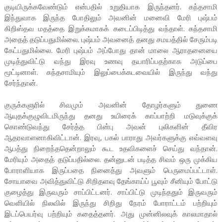
குடியிருக்கவேண்டும் என்பதில் உறுதியாக இருந்தனர். கந்தசாமி
இந்துவாக இருந்த போதிலும் அவனின் மனைவி மேரி புஷ்பம்
கிறிஸ்தவ மதத்தை இறுக்கமாகக் கடைப்பிடித்து வந்தாள். கந்தசாமி
அதைத் தடுப்பதுமில்லை. புஷ்பம் அவனைத் தனது சமயத்தில் சேரும்படி
கேட்பதுமில்லை. மேரி புஷ்பம் அப்போது தான் மாலை ஆராதனையை
முடித்துவிட்டு வந்து இரவு உணவு தயாரிப்பதற்காக அடுப்பை
மூட்டினாள். கந்தசாமியும் இலுப்பைக்கடவையில் இருந்து வந்து
சேர்ந்தான்.
குருக்களுரில் சிவமும் அவனின் தோழர்களும் துணை
ஆயுதக்குழுவிடமிருந்து தனது உயிரைக் காப்பாற்றி மடுவுக்குக்
கொண்டுவந்து சேர்த்த பின்பு அவன் புலிகளின் தீவிர
ஆதரவாளனாகிவிட்டான். இரவு, பகல் பாராது அவர்களுக்கு எவ்வளவு
ஆபத்து நிறைந்ததென்றாலும் கூட உதவிகளைச் செய்து வந்தான்.
மேரியும் அதைத் தடுப்பதில்லை. தன்னுடன் படித்த சிவம் ஒரு முக்கிய
போராளியாக இருப்பதை நினைத்து அவளும் பெருமைப்பட்டாள்.
சோயாவை அவித்துவிட்டு சிறிதளவு தேங்காய்ப் பூவும் சீனியும் போட்டு
குழைத்து இருவரும் சாப்பிட்டனர். சாப்பிட்டு முடிந்ததும் இருவரும்
வெளியில் நிலவில் இருந்து சிறிது நேரம் போராட்டம் பற்றியும்
இடப்பெயர்வு பற்றியும் கதைத்தனர். அது முன்னிலவுக் காலமாதால்