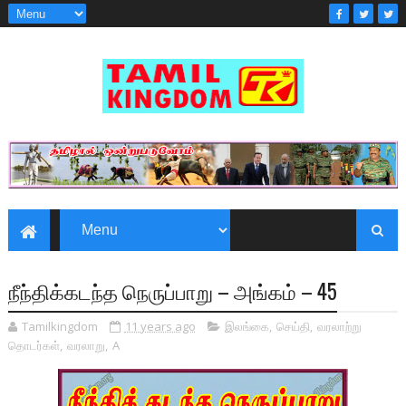
நீந்திக்கடந்த நெருப்பாறு – அங்கம் – 45
Tamilkingdom
11 years ago
இலங்கை
,
செய்தி
,
வரலாற்று
தொடர்கள்
,
வரலாறு
,
A