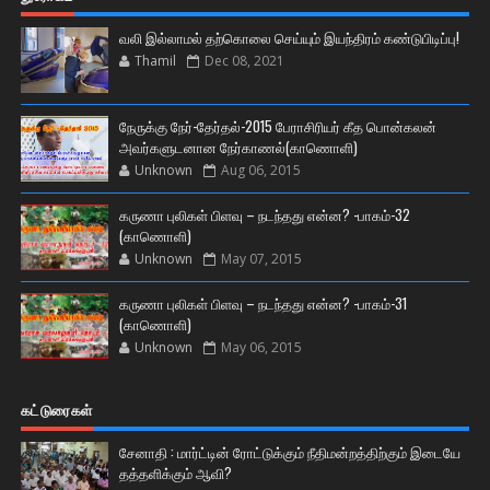
வலி இல்லாமல் தற்கொலை செய்யும் இயந்திரம் கண்டுபிடிப்பு!
Thamil
Dec 08, 2021
நேருக்கு நேர்-தேர்தல்-2015 பேராசிரியர் கீத பொன்கலன்
அவர்களுடனான நேர்காணல்(காணொளி)
Unknown
Aug 06, 2015
கருணா புலிகள் பிளவு – நடந்தது என்ன? -பாகம்-32
(காணொளி)
Unknown
May 07, 2015
கருணா புலிகள் பிளவு – நடந்தது என்ன? -பாகம்-31
(காணொளி)
Unknown
May 06, 2015
கட்டுரைகள்
சேனாதி : மார்ட்டின் ரோட்டுக்கும் நீதிமன்றத்திற்கும் இடையே
தத்தளிக்கும் ஆவி?