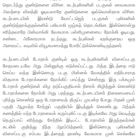
தொடர்ந்து குண்டுகளை வீசின. கடற்புலிகளின் படகுகள் லாவகமாக
அவற்றை விலத்தி ஓடியவாறே குண்டுகளை ஒவ்வொன்றாக வீசின.
கடற்படையின் இரண்டு வோட்டஜெற் படகுகள் புலிகளின்
குண்டுத்தாக்குதல்களில் பலியாகி மூழ்கத் தொடங்கின. இன்னொன்று
எரிந்தவாறே பின்வாங்கி வேகமாக பள்ளிமுனையை நோக்கி ஓடியது.
சண்டை அகோரமாக நடந்தது. கடற்புலிகள் ஏறக்குறைய ஒரு
அரைவட்ட வடிவில் வியூகமமைத்து போரிட்டுக்கொண்டிருந்தனர்.
கடற்படையின் டோறாக் குண்டில் ஒரு கடற்புலிகளின் விசைப்படகு
சேதமடையவே அது பின்னுக்கு எடுக்கப்பட்டது. அந்த இடத்தை ஈடு
செய்ய வந்த இன்னொரு படகு மின்னல் வேகத்தில் எதிர்பாராத
விதமாக டோறாக்களை நோக்கிப் பாய்ந்து சென்றது. இரு பக்கமும்
டோறாக் குண்டுகள் விழ நடுப்பகுதியால் நீரைக் கிழித்துக் கொண்டு
டோறாக்களை நோக்கி அது பறந்தது. கடற்படையினர் நிலைமையைப்
புரிந்து கொண்டு ஒரு டோறாவைத் திருப்ப முயன்ற போது அதன் முன்
பகுதி ஆழமற்ற சேற்றுப் பகுதியில் இடித்துக் கொண்டது. அந்தக்
கணத்தில் மற்ற டோறாவைக் கரும்புலிப் படகு இடிக்கவே அது வெடித்து
நெருப்பாய் எரிந்தது. சேற்றில் இடிபட்ட டோறாவில் இருந்தவர்கள்
கடலில் குதித்து நீந்த ஆரம்பித்தனர். இன்னொரு புலிகளின்
விசைப்படகு சம்பவ இடத்தைத் தாண்டி வேகமாக முன் செல்லவே