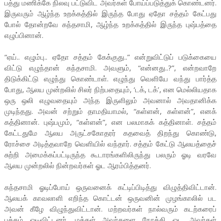
பத்து மணிக்கே நிலவு பட்டுவிட அவர்கள் போய்ப்படுத்துக் கொண்டனர்.
இருவரும் ஆழ்ந்த உறக்கத்தில் இருந்த போது ஏதோ சத்தம் கேட்பது
போல் தோன்றவே கந்தசாமி, ஆழ்ந்த உறக்கத்தில் இருந்த புஷ்பத்தை
எழுப்பினான்.
“ஏய்.. எழும்பு.. ஏதோ சத்தம் கேக்குது..” என்றுவிட்டுப் படுக்கையை
விட்டு எழுந்தான் கந்தசாமி. அவளும், “என்னது..?”, என்றவாறே
திடுக்கிட்டு எழுந்து கொண்டாள். எழுந்து வெளியே வந்து பார்த்த
போது, ஆலய முன்றலில் சிலர் நிற்பதையும், ‘டக், டக்’, என மெல்லியதாக
ஒரு ஒலி எழுவதையும் அந்த இருளிலும் அவனால் அவதானிக்க
முடிந்தது. அவன் சற்றும் தாமதியாமல், “கள்ளன், கள்ளன்”, எனக்
கத்தினான். புஷ்பமும், “கள்ளன்”, என பலமாகக் கத்தினாள். சத்தம்
கேட்டதுமே ஆலய அருட்சகோதரர் கதவைத் திறந்து கொண்டு,
ரோச்சை அடித்தவாறே வெளியில் வந்தார். சத்தம் கேட்டு ஆலயத்தைச்
சுற்றி அமைக்கப்பட்டிருந்த கூடாரங்களிலிருந்து பலரும் ஓடி வரவே
ஆலய முன்றலில் நின்றவர்கள் ஓட ஆரம்பித்தனர்.
கந்தசாமி ஓடிப்போய் ஒருவனைக் கட்டிப்பிடித்து விழுத்திவிட்டான்.
ஆலயக் காவலாளி எறிந்த கொட்டன் ஒருவனின் முழங்காலில் பட
அவன் கீழே விழுந்துவிட்டான். மற்றவர்கள் நால்வரும் கடற்கரைப்
பக்கம் ஓடிவிட்டனர். மக்கள் அவர்களை நோக்கி ஓட அவர்கள்