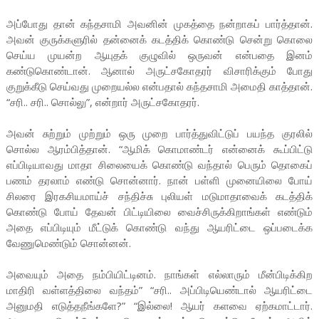
அப்போது தான் கந்தசாமி அவனின் முகத்தை நன்றாகப் பார்த்தான்.
அவன் குருக்களுரில் தன்னைக் கடத்திக் கொண்டு சென்று கொலை
செய்ய முயன்ற ஆயுதக் குழுவில் ஒருவன் என்பதை இனம்
கண்டுகொண்டான். ஆனால் அருட்சகோதரர் விசாரிக்கும் போது
குறுக்கீடு செய்வது முறையல்ல என்பதால் கந்தசாமி அமைதி காத்தான்.
“சரி.. சரி.. சொல்லு”, என்றார் அருட்சகோதரர்.
அவன் சுற்றும் முற்றும் ஒரு முறை பார்த்துவிட்டுப் பயந்த குரலில்
சொல்ல ஆரம்பித்தான். “ஆமிக் கொமாண்டர் என்னைக் கூப்பிட்டு
எப்பிடியாவது மாதா சிலையைக் கொண்டு வந்தால் பெரும் தொகைப்
பணம் தரலாம் எண்டு சொன்னார். நான் பள்ளி முனையிலை போய்
சிலரை இரகசியமாய்ச் சந்திச்சு புலியள் மடுமாதாவைக் கடத்திக்
கொண்டு போய் தேவன் பிட்டியிலை வைச்சிருக்கிறாங்கள் எண்டும்
அதை எப்பிடியும் மீட்டுக் கொண்டு வந்து ஆயரிட்டை ஒப்படைக்க
வேணுமெண்டும் சொன்னன்.
அவையும் அதை நம்பியிட்டினம். நாங்கள் எல்லாரும் மீன்பிடிக்கிற
மாதிரி வள்ளத்திலை வந்தம்” “சரி.. அப்பிடியெண்டால் ஆயரிட்டை
அனுமதி எடுத்தநீங்களே?” “இல்லை! ஆயர் களவை ஏற்கமாட்டார்.